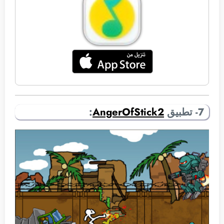
7- تطبيق
AngerOfStick2
: