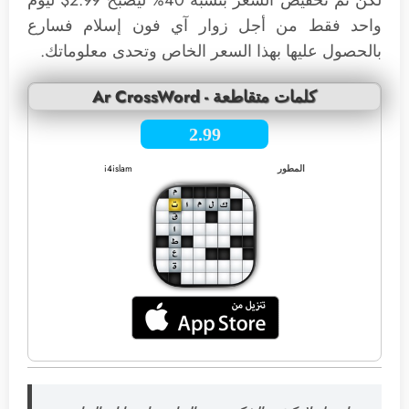
لكن تم تخفيض السعر بنسبة 40% ليصبح 2.99$ ليوم
واحد فقط من أجل زوار آي فون إسلام فسارع
بالحصول عليها بهذا السعر الخاص وتحدى معلوماتك.
Ar CrossWord - كلمات متقاطعة
2.99
المطور
i4islam