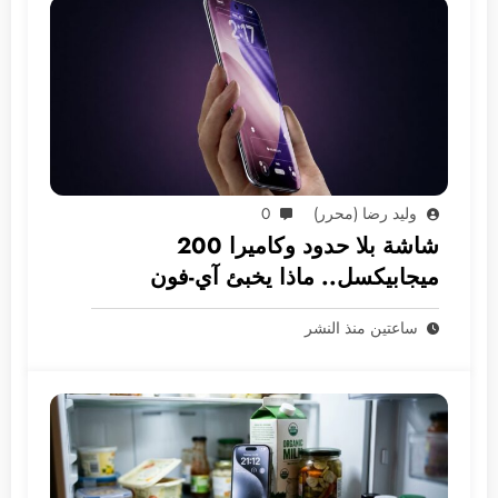
وليد رضا (محرر)
0
شاشة بلا حدود وكاميرا 200
ميجابيكسل.. ماذا يخبئ آي-فون
2028؟
ساعتين منذ النشر