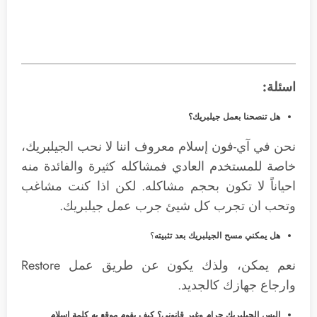
اسئلة:
هل تنصحنا بعمل جيلبريك؟
نحن في آي-فون إسلام معروف اننا لا نحب الجيلبريك،
خاصة للمستخدم العادي فمشاكله كثيرة والفائدة منه
احياناً لا تكون بحجم مشاكله. لكن اذا كنت مشاغب
وتحب ان تجرب كل شيئ جرب عمل جيلبريك.
هل يمكني مسح الجيلبريك بعد تثبيته
؟
نعم يمكن، ولذك يكون عن طريق عمل Restore
وارجاع جهازك كالجديد.
اليس الجيلبريك حرام وغير قانوني؟ كيف يقوم موقع به كلمة إسلام