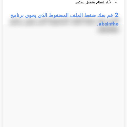
الأداة
لنظام تشغيل لينكس
2
قم بفك ضغط الملف المضغوط الذي يحوي برنامج
absinthe.