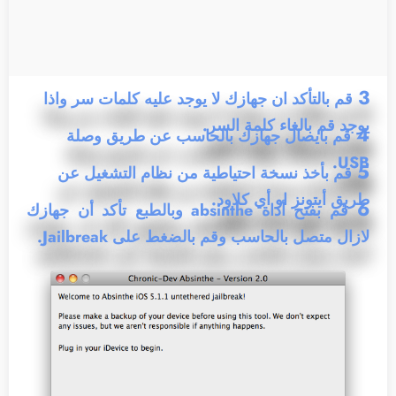
3
قم بالتأكد ان جهازك لا يوجد عليه كلمات سر واذا
يوجد قم بالغاء كلمة السر.
4
قم بايصال جهازك بالحاسب عن طريق وصلة
USB.
5
قم بأخذ نسخة احتياطية من نظام التشغيل عن
طريق أيتونز او أي كلاود.
6
قم بفتح أداة absinthe وبالطبع تأكد أن جهازك
لازال متصل بالحاسب وقم بالضغط على Jailbreak.