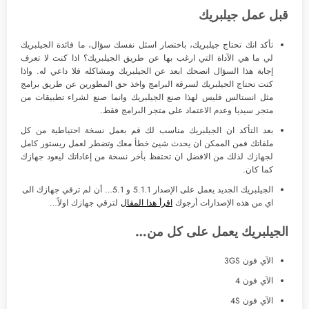
قبل عمل جيلبريك
تأكد انك تحتاج جيلبريك، باختصار اسئل نفسك سؤال، ما فائدة الجيلبريك
لي ما هي الآداة التي ارغب بها عن طريق الجيلبريك؟ اذا كنت لا تعرف
إجابة هذا السؤال انصحك ابعد عن الجيلبريك ومشاكله فلا داعي له. واذا
كنت تحتاج الجيلبريك لسرقة البرامج واخذ حق المطورين عن طريق برامج
مثل انستالس فليس لهذا صنع الجيلبريك وانما صنع لشراء تطبيقات من
متجر سيديا وعدم الاعتماد على متجر البرامج فقط.
بعد التأكد ان الجيلبريك مناسب لك قم بعمل نسخة احتياطية من كل
ملفاتك فمن الممكن ان يحدث شيئ خطأ معك وتضطر لعمل ريستور كامل
لجهازك لذلك من الافضل ان تحتفظ بأخر نسخة من إعاداتك ليعود جهازك
كما كان.
الجيلبريك الجديد يعمل على الإصدار 5.1.1 و 5.1… أن لم ترقي جهازك الى
اي من هذه الإصدارات أرجوك
اقرأ هذا المقال
لترقي جهازك اولاً…
الجيلبريك يعمل على كل من…
الآي فون 3GS
الآي فون 4
الآي فون 4S