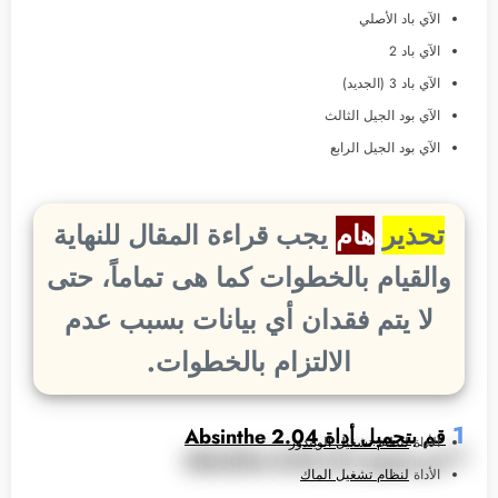
الآي باد الأصلي
الآي باد 2
الآي باد 3 (الجديد)
الآي بود الجيل الثالث
الآي بود الجيل الرابع
تحذير
هام
يجب قراءة المقال للنهاية
والقيام بالخطوات كما هى تماماً، حتى
لا يتم فقدان أي بيانات بسبب عدم
الالتزام بالخطوات.
1
قم بتحميل أداة Absinthe 2.04
الأداة
لنظام تشغيل الويندوز
الأداة
لنظام تشغيل الماك