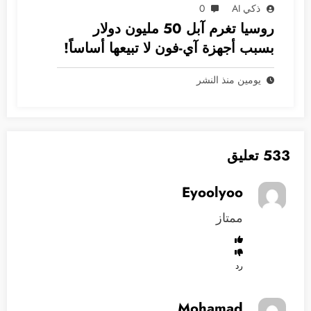
ذكي AI
0
روسيا تغرم آبل 50 مليون دولار
بسبب أجهزة آي-فون لا تبيعها أساساً!
يومين منذ النشر
533 تعليق
Eyoolyoo
ممتاز
رد
Mohamad