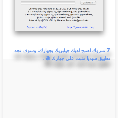
7
مبروك اصبح لديك جيلبريك بجهازك، وسوف تجد
تطبيق سيديا مثبت على جهازك 😀 .