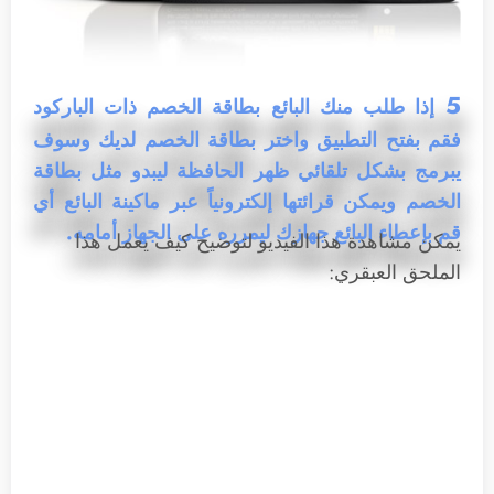
5
إذا طلب منك البائع بطاقة الخصم ذات الباركود
فقم بفتح التطبيق واختر بطاقة الخصم لديك وسوف
يبرمج بشكل تلقائي ظهر الحافظة ليبدو مثل بطاقة
الخصم ويمكن قرائتها إلكترونياً عبر ماكينة البائع أي
قم بإعطاء البائع جهازك ليمرره على الجهاز أمامه.
يمكن مشاهدة هذا الفيديو لتوضيح كيف يعمل هذا
الملحق العبقري: