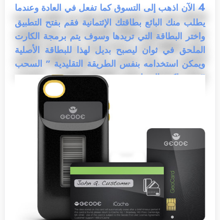
4
الآن اذهب إلى التسوق كما تفعل في العادة وعندما
يطلب منك البائع بطاقتك الإئتمانية فقم بفتح التطبيق
واختر البطاقة التي تريدها وسوف يتم برمجة الكارت
الملحق في ثوان ليصبح بديل لهذا للبطاقة الأصلية
ويمكن استخدامه بنفس الطريقة التقليدية ” السحب
” في ماكينة الفيزا.