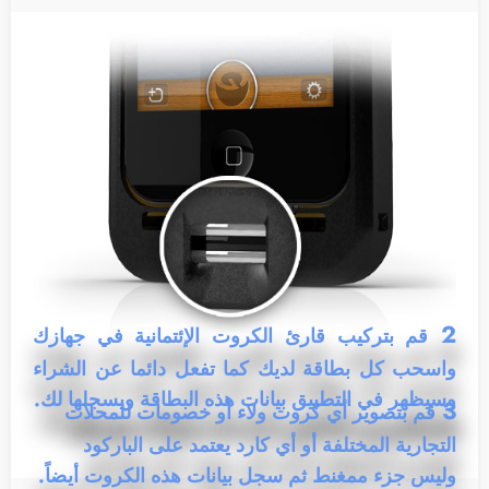
2
قم بتركيب قارئ الكروت الإئتمانية في جهازك
واسحب كل بطاقة لديك كما تفعل دائما عن الشراء
وسيظهر في التطبيق بيانات هذه البطاقة ويسجلها لك.
3
قم بتصوير أي كروت ولاء أو خصومات للمحلات
التجارية المختلفة أو أي كارد يعتمد على الباركود
وليس جزء ممغنط ثم سجل بيانات هذه الكروت أيضاً.