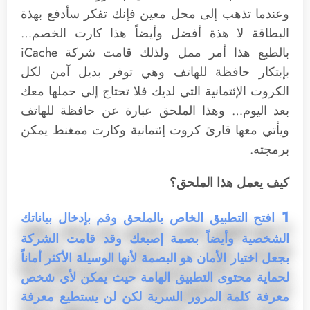
وعندما تذهب إلى محل معين فإنك تفكر سأدفع بهذة
البطاقة لا هذة أفضل وأيضاً هذا كارت الخصم…
بالطبع هذا أمر ممل ولذلك قامت شركة iCache
بإبتكار حافظة للهاتف وهي توفر بديل آمن لكل
الكروت الإئتمانية التي لديك فلا تحتاج إلى حملها معك
بعد اليوم… وهذا الملحق عبارة عن حافظة للهاتف
ويأتي معها قارئ كروت إئتمانية وكارت ممغنط يمكن
برمجته.
كيف يعمل هذا الملحق؟
1
افتح التطبيق الخاص بالملحق وقم بإدخال بياناتك
الشخصية وأيضاً بصمة إصبعك وقد قامت الشركة
بجعل اختيار الأمان هو البصمة لأنها الوسيلة الأكثر أماناً
لحماية محتوى التطبيق الهامة حيث يمكن لأي شخص
معرفة كلمة المرور السرية لكن لن يستطيع معرفة