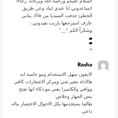
السلام عليكم ورحمة الله وبركاته..رجاءاً
اتساعدوني انا عندي ايباد وعن طريق
الخطئ حذفت السيديا من ifile.,ماني
عارف استرجعها ياريت تفيدوني.،
وشكراً الكم ^__^
رد
Rasha
الايفون سهل الاستخدام ومو حاسة انه
هالاداة بتغير شي ومركز الاشعارات كافي
ووافي والكاميرا يعني مو ذكاء انها تفتح
بنص الجهاز وخلاص
طالما بستخدمها بكل الاحوال الاختصار ماله
داعي