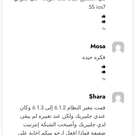
5S ios7
رد
Mosa
فكره جيده
رد
Shara
قمت بتغير النظام 6.1.2 إلى 6.1.3 وكان
عندي جلبيريك ولكن عند تغييره لم يبقى
لدي جلبيريك وأصبحت الشبكة إنترنيت
ضعيفة فماذا افعل ارجو منكم إجابة على