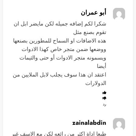
أبو عمران
شكرا لكم إضافه جميله لكن مايضر ابل ان
تقوم بصنع مثل
هذه الاضافات او السماح للمطورين بصنعها
ووضعها ضمن متجر خاص كهذا الادوات
ويسمونه متجر الادوات أو حتى والثيمات
أيضا
اعتقد ان هذا سوف يجلب لابل الملايين من
الدولارات
رد
zainalabdin
طبعا اداة اكثر من رائعه لكن مع الاسف غير