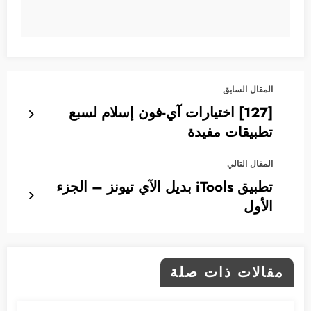
المقال السابق
[127] اختيارات آي-فون إسلام لسبع
تطبيقات مفيدة
المقال التالي
تطبيق iTools بديل الآي تيونز – الجزء
الأول
مقالات ذات صلة