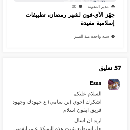
مدير المدونة
30
جهّز الآي-فون لشهر رمضان، تطبيقات
إسلامية مفيدة
سنة واحدة منذ النشر
57 تعليق
Essa
السلام عليكم
اشكرك اخوي (بن سامي) ع جهودك وجهود
فريق ايفون اسلام
اريد ان اسال
هل استطيع تثبيت هذه التويكة على ايفوني