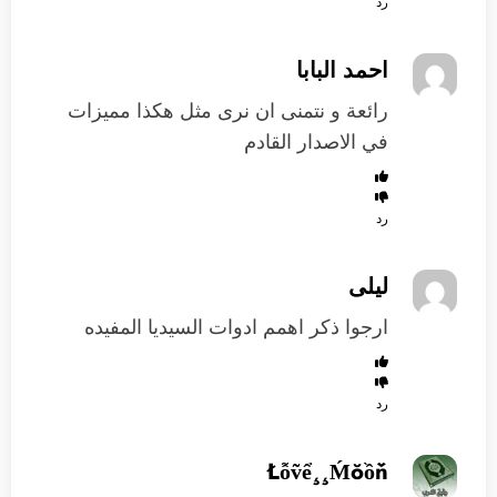
رد
احمد البابا
رائعة و نتمنى ان نرى مثل هكذا مميزات
في الاصدار القادم
رد
ليلى
ارجوا ذكر اهمم ادوات السيديا المفيده
رد
Łỗṽể¸¸Ḿŏồň