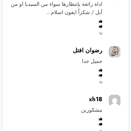
اداة رائعة بإنتظارها سواء من السيديا او من
أبل / شكراً ايفون اسلام ..
رد
رضوان افتل
جميل جدا
رد
xh18
مشكورين
رد