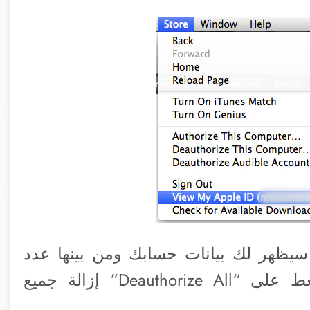
ك سيظهر لك بيانات حسابك ومن بينها عدد
الأجهزة الموثقة الحالية وتستطيع بالضغط على “Deauthorize All” إزالة جميع