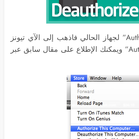
في البداية لكي تقوم بعمل توثيق “Authorize” لجهاز الحالي فاذهب إلى الآي تيونز