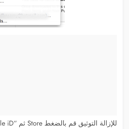
للإزالة التوثيق قم بالضغط Store ثم “View My Apple iD” كالتالي: