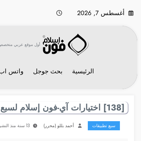
لتجاوز
لى
أغسطس 7, 2026
لمحتوى
أول موقع عربي متخصص في 
الرئيسية
بحث جوجل
واتس اب
[138] اختيارات آي-فون إسلام لسبع تطبيقات مفيدة
سبع تطبيقات
أحمد بللو (محرر)
13 سنة منذ النشر