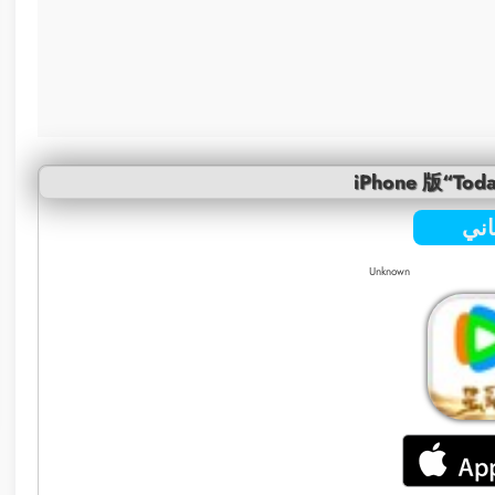
iPhone 版“Toda
ني
Unknown