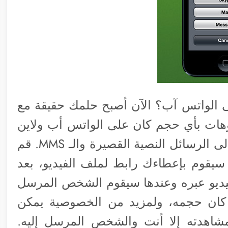
 الواتس آب؟ الآن أصبح حلمك حقيقة مع
هات بأي حجم كان على الواتس أب ولاين
وسكايب وفيسبوك ماسنجر وتويتر وحتى إلى الرسائل النصية القصيرة والـ MMS. قم
 سيقوم بإعطاءك رابط لملف الفيديو، بعد
فيديو عبره وعندها سيقوم الشخص المرسل
ا كان حجمه، ولمزيد من الخصوصية يمكن
شاهدته إلا أنت والشخص المرسل إليه.