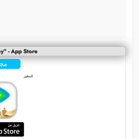
y” - App Store
مجا
المطور