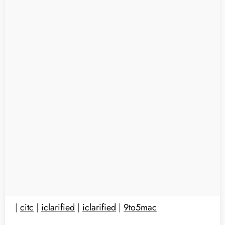
|
citc
|
iclarified
|
iclarified
|
9to5mac