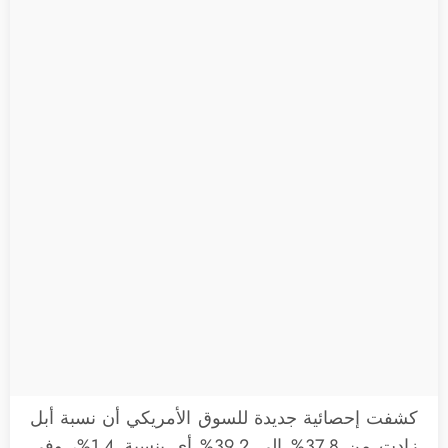
كشفت إحصائية جديدة للسوق الأمريكي أن نسبة أبل
زادت من 37.8% إلى 39.2% أي بنسبة 1.4%، وفي