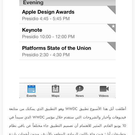
أطلقت أبل هذا الأسبوع تطبيق WWDC وهو التطبيق الذي يمكنك من متابعة
فيديوهات وأخبار والشروحات التي ستقدم خلال مؤتمر WWDC الذي سيبدأ في
10 يونيو القادم. المثير للاهتمام أن تصميم التطبيق جاء مختلفاً عن باقي نظام
وتطبيقات أبل؛ حيث جاء باللون الرمادي المطعم بالأزرق، وبدون أيقونات بارزة