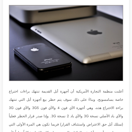
أعلنت منظمة التجارة الأمريكية أن أجهزة أبل القديمة تنتهك براءات اختراع
خاصة بسامسونج، وبناءً على ذلك سوف يتم حظر بيع أجهزة أبل التي تنتهك
براءة الاختراع هذه، وهي أجهزة الآي فون 4 والآي فون 3GS والآي فون 3G
والآي باد الأصلي نسخة 3G والآي باد 2 نسخة 3G. وإذا صدر قرار الحظر فعلياً
(تمتلك أبل حق الاعتراض واستئناف القرار) فربما تكون هي المرة الأولى التي