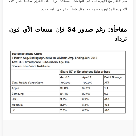
يتم حظر بيع أجهزة أبل في الولايات المتحدة، وإن كان القرار شكلياً نظراً لأن
الأجهزة المذكورة قديمة ولا تمثل شيئاً يذكر في المبيعات.
مفاجأة: رغم صدور S4 فإن مبيعات الآي فون
تزداد