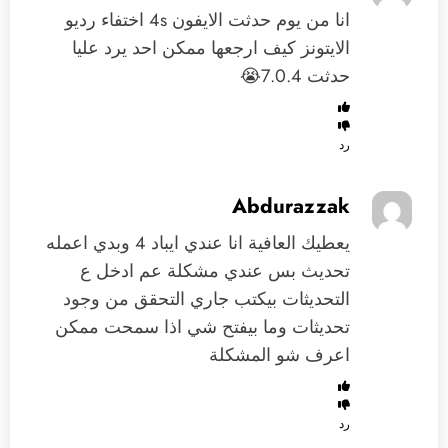
انا من يوم حدثت الايفون 4s اختفاء رديو
الايتونز كيف ارجعها ممكن احد يرد عليا
حدثت 7.0.4😭
رد
Abdurazzak
يعطيك العافية انا عندي ايباد 4 وبدي اعمله
تحديث بس عندي مشكلة عم ادخل ع
التحديثات بيكتب جاري التحقق من وجود
تحديثات وما بيفتح شي اذا سمحت ممكن
اعرف شو المشكلة
رد