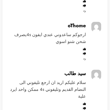
رد
oThome
ارجوكم ساعدوني عندي ايفون 4sيصرف
شحن شنو اسوي
رد
سيد طالب
سلام عليكم اريد ان ارجع تليفوني الى
النضام القديم وتليفوني 4s ممكن واحد ايرد
علية