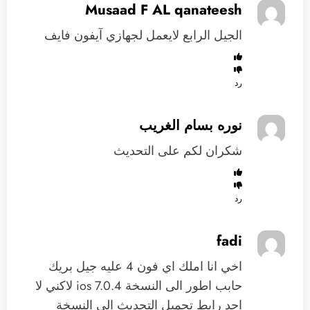
Musaad F AL qanateesh
الجيل الرابع لايعمل لجهازي آيفون فايف
رد
نوره بسام الغريب
شكران لكم على التحديث
رد
fadi
اخي انا املك اي فون 4 عليه جيل بريك
حابب اطور الى النسخة ios 7.0.4 لاكني لا
اجد رابط تحميل التحديث الى النسخة