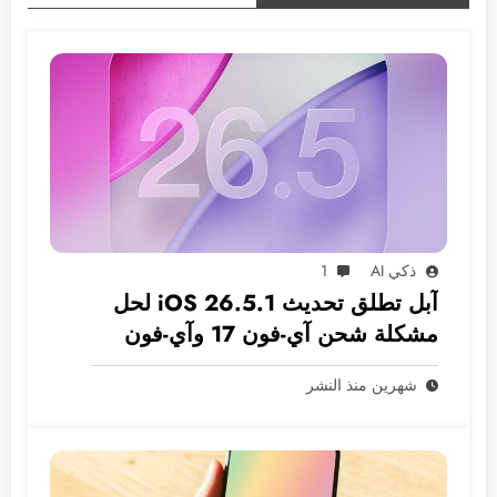
ذكي AI
1
آبل تطلق تحديث iOS 26.5.1 لحل
مشكلة شحن آي-فون 17 وآي-فون
Air
شهرين منذ النشر