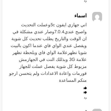
رد
اسماء
اني جهازي ايفون 5cوعملت التحديث
واصبح عندي7.0.4وصار عندي مشكلة في
ان الوقت والتاريخ يطلب تحديث كل شوية
ويفصل عندي الواي فاي عندما اكون بالبيت
شويا تظهرعلامة الواي فاي وبلحظة تظهر
علامة 3G وبذللك النت في الجهازمش
مزبوط كل شوية يفصل عملت للجهاز
فورمات واعادة الاعدادات ولم يتحسن ارجو
منكم المساعدة
رد