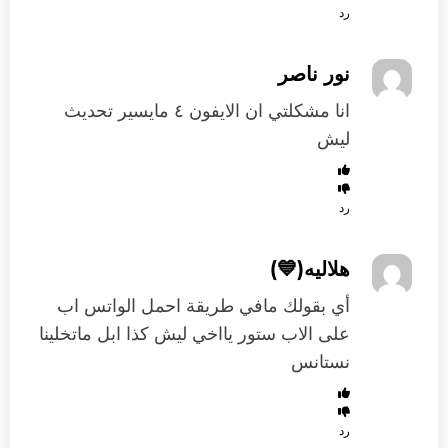
رد
نور ناصر
انا مشكلتي ان الايفون ٤ مايسير تحديث
ليش
رد
هلاليه(💙)
أي بقولك مافي طريقة احمل الواتس اب
على الاب ستور يااخي ليش كذا ابل ماتخلينا
نستانس
رد