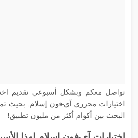
نواصل معكم وبشكل أسبوعي تقديم اختيا
اختيارات محرري آي-فون إسلام. بحيث تمثل 
البحث بين أكوام أكثر من مليون تطبيق!
اختيارات آي-فون اسلام لهذا الأسب