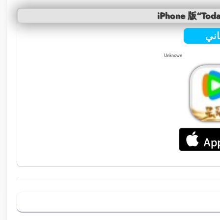
iPhone 版“Toda
ني
Unknown