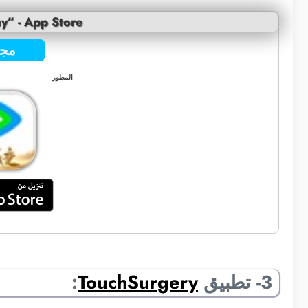
y” - App Store
مجا
المطور
3- تطبيق
TouchSurgery
: