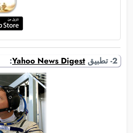
2- تطبيق
Yahoo News Digest
: