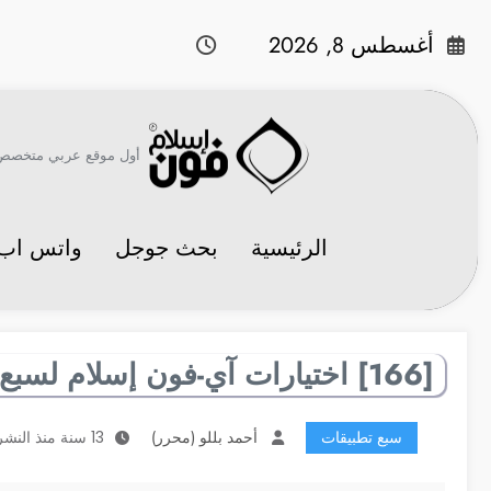
لتجاوز
لى
أغسطس 8, 2026
لمحتوى
أول موقع عربي متخصص في 
الرئيسية
بحث جوجل
واتس اب
[166] اختيارات آي-فون إسلام لسبع تطبيقات مفيدة
سبع تطبيقات
أحمد بللو (محرر)
13 سنة منذ النشر