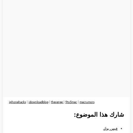
iphonehacks
|
idownloadblog
|
theverge
|
9to5mac
|
macrumors
شارك هذا الموضوع:
فيس بوك