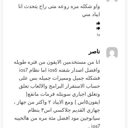
واو شكله مره روعه متى راح يتحدث انا
ايباد مني
رد
ناصر
انا من مستخدمين الايفون من فتره طويله
وافضل اصدار شفته ios6 اما نظام ios7
فشكله جميل ومميزات جميله بس على
حساب الاستقرار البرامج والالعاب تعلق
وتغلق اجباري سويتله فرمات مانفع(
ايفون٥اس ) ومع الايباد ٢ واكثر من جهاز ،
جهازي القديم جلاكسي اس٣ بنظام
سيانوجين مود افضل مئة مره من هالخيبه
ios7 .