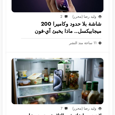
وليد رضا (محرر)
2
شاشة بلا حدود وكاميرا 200
ميجابيكسل.. ماذا يخبئ آي-فون
2028؟
11 ساعة منذ النشر
وليد رضا (محرر)
7