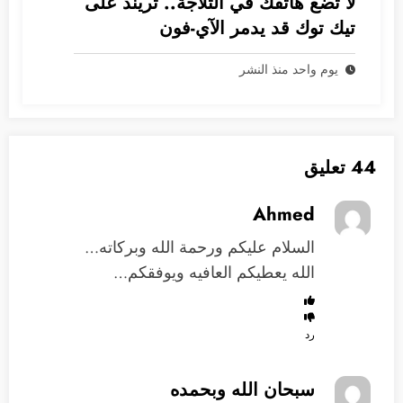
لا تضع هاتفك في الثلاجة.. تريند على
تيك توك قد يدمر الآي-فون
يوم واحد منذ النشر
44 تعليق
Ahmed
السلام عليكم ورحمة الله وبركاته…
الله يعطيكم العافيه ويوفقكم…
رد
سبحان الله وبحمده