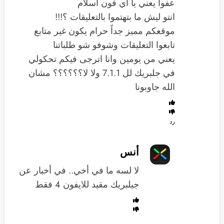
عفواً يعني يا اي فون اسلام
انتو ليش ما بتهتموا بالتعليقات ؟!!!
موقعكم مميز جداً حرام يكون غير متابع
تابعوا التعليقات وشوفو شو طلباتنا
يعني من يومين وانا اترجى فيكم تحكولي
في جلبريك لل 7.1.1 ولا لا؟؟؟؟؟؟ مشان
الله جاوبونا
رد
أنس
لا لسه ما في أخي.. في أخبار عن
جيلبريك مقيد للايفون 4 فقط