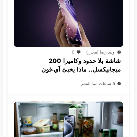
وليد رضا (محرر)
0
شاشة بلا حدود وكاميرا 200
ميجابيكسل.. ماذا يخبئ آي-فون
2028؟
5 ساعات منذ النشر