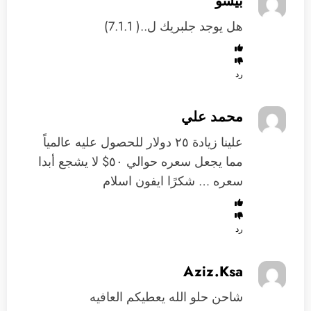
بيشو
هل يوجد جلبريك ل..( 7.1.1)
رد
محمد علي
علينا زيادة ٢٥ دولار للحصول عليه عالمياً
مما يجعل سعره حوالي ٥٠$ لا يشجع أبدا
سعره … شكرًا ايفون اسلام
رد
Aziz.Ksa
شاحن حلو الله يعطيكم العافيه