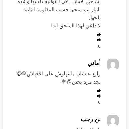
بشاحن الايباد .. لأن الفولتيه نفسها وشدة
التيار يتم منحها حسب المقاومة الثابتة
للجهاز
لا داعي لهذا الملحق ابدا
رد
أماني
رائع علشان مانتهاوش على الافياش🙊😂
بجد مره يجنن👏🌹
رد
بن رجب