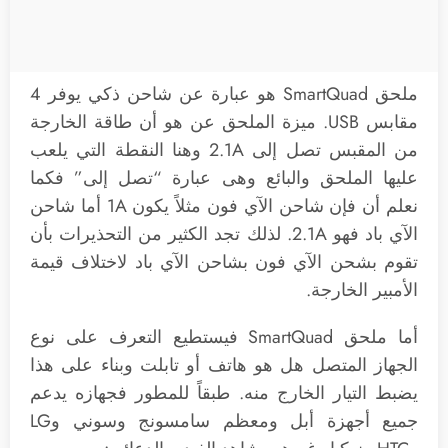
ملحق SmartQuad هو عبارة عن شاحن ذكي يوفر 4
مقابس USB. ميزة الملحق عن هو أن طاقة الخارجة
من المقبس تصل إلى 2.1A وهنا النقطة التي يلعب
عليها الملحق والبائع وهى عبارة “تصل إلى” فكما
نعلم أن فإن شاحن الآي فون مثلاً يكون 1A أما شاحن
الآي باد فهو 2.1A. لذلك تجد الكثير من التحذيرات بأن
تقوم بشحن الآي فون بشاحن الآي باد لاختلاف قيمة
الأمبير الخارجة.
أما ملحق SmartQuad فيستطيع التعرف على نوع
الجهاز المتصل هل هو هاتف أو تابلت وبناء على هذا
يضبط التيار الخارج منه. طبقاً للمطور فجهازه يدعم
جميع أجهزة أبل ومعظم سامسونج وسوني وLG