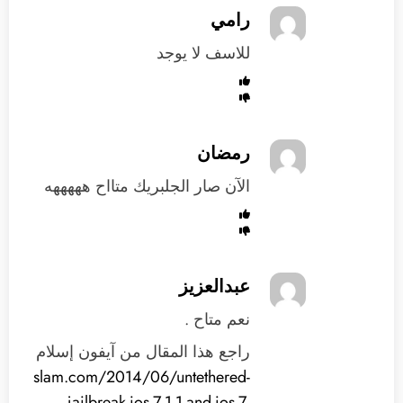
رامي
للاسف لا يوجد
رمضان
الآن صار الجلبريك متااح هههههه
عبدالعزيز
نعم متاح .
راجع هذا المقال من آيفون إسلام
phoneislam.com/2014/06/untethered-
jailbreak-ios-7-1-1-and-ios-7-