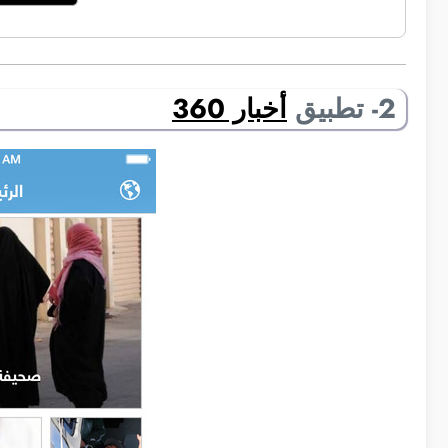
2- تطبيق
أخبار 360