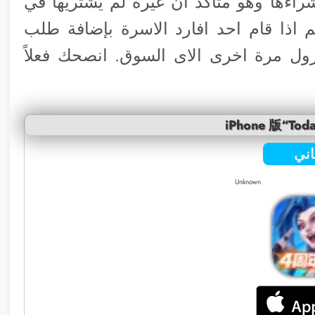
اءها وهو متأكد ان غيره لم يشتريها في
اذا قام احد افارد الاسرة بإضافة طلب
نزول مرة اخرى الاى السوق. انصحك فعلاً
iPhone 版“Toda
ني
Unknown