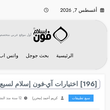
لتجاوز
لى
أغسطس 7, 2026
لمحتوى
أول موقع عربي متخصص في 
الرئيسية
بحث جوجل
واتس اب
[196] اختيارات آي-فون إسلام لسبع تطبيقات مفيدة
سبع تطبيقات
كريم أحمد (محرر)
12 سنة منذ النشر