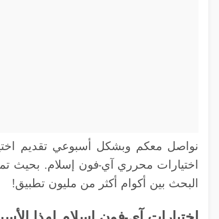
نواصل معكم وبشكل أسبوعي تقديم اختيا
اختيارات محرري آي-فون إسلام. بحيث تمثل 
البحث بين أكوام أكثر من مليون تطبيق!
اختيارات آي-فون اسلام لهذا الأسب