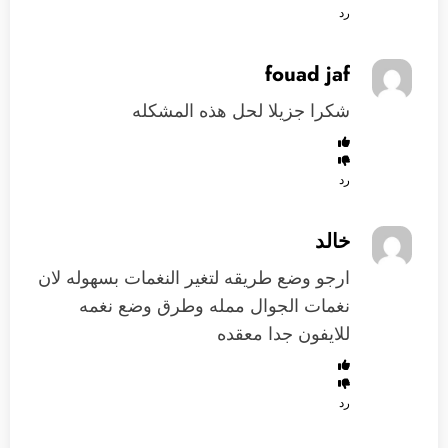
رد
fouad jaf
شكرا جزيلا لحل هذه المشكله
رد
خالد
ارجو وضع طريقه لتغير النغمات بسهوله لان
نغمات الجوال ممله وطرق وضع نغمه
للايفون جدا معقده
رد