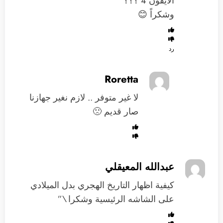
الايفون 4 ؟؟؟
وشكراً 😊
رد
Roretta
لا غير متوفر .. لازم نغير جهازنا
صار قديم 🙁
عبدالله المعيقلي
كيفية اظهار التاريخ الهجري بدل الميلادي
على الشاشه الرئيسية وشكرا \”