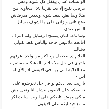
الواتساب عندي بيقفل كل شويه ومش
بيرضي يفتح إلا بعد تقريبا 150 محاوله فتح
مثلا ولما يفتح يقعد شويه وبعدين ميرضاش
يفتح تاني ويزلني على ما اشوف رسايل
الناس عندي
وساعات كمان يمسح الرسايل ولما اعرف
افاتحه ملاقيش حاجه والناس تقعد تقولي
بعتنالك
الكلام ده بيحصل مع اكتر من واحد اعرفهم
يا تري في حل ولا خلاص المشكله مستمرة
مع الغلابه اللى زينا فى الايفون 4 والأى او
اس 7
يا ريت بعد اذنكم لو في حل تعرضوه على
تطبيقكم على الايقون عشان انا وقتي مش
ملكي ومش بتابعكم على الويب سايت لكن
متابع جيد ليكم على الايفون