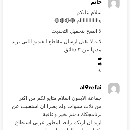
حاتم
سلام عليكم
هااااااااااااام 🔴🔴🔴🔴
لا انصح بتحميل التحديث
لانه لا يقبل ارسال مقاطع الفيديو اللتي تزيد
مدتها عن ٣ دقائق
رد
al9refai
جماعة الايفون اسلام متابع لكم من اكتر
من ثلاث سنوات ولم يطرا ان استغنيت عن
برنامجكك دمتم بخير وعافية
اريد ان اريكم رابط لمطور عربي استطاع