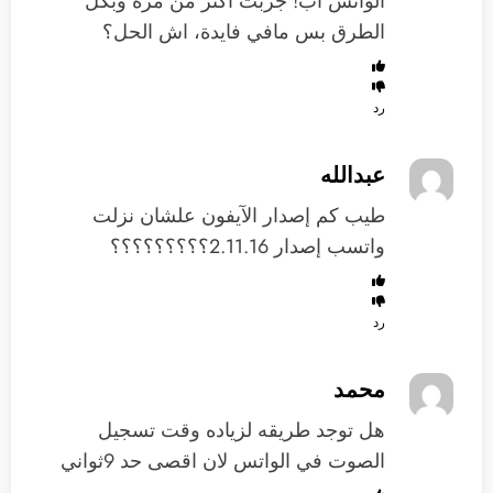
الوانس اب! جربت اكثر من مرة وبكل
الطرق بس مافي فايدة، اش الحل؟
رد
عبدالله
طيب كم إصدار الآيفون علشان نزلت
واتسب إصدار 2.11.16؟؟؟؟؟؟؟؟؟
رد
محمد
هل توجد طريقه لزياده وقت تسجيل
الصوت في الواتس لان اقصى حد 9ثواني