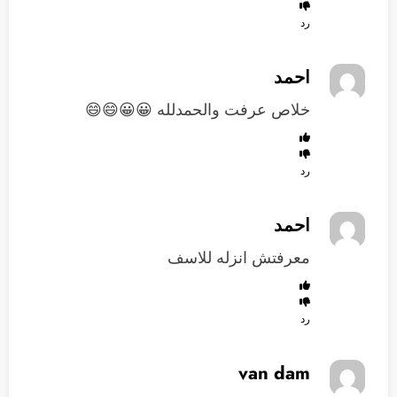
رد
احمد
خلاص عرفت والحمدلله 😀😀😄😄
رد
احمد
معرفتش انزله للاسف
رد
van dam