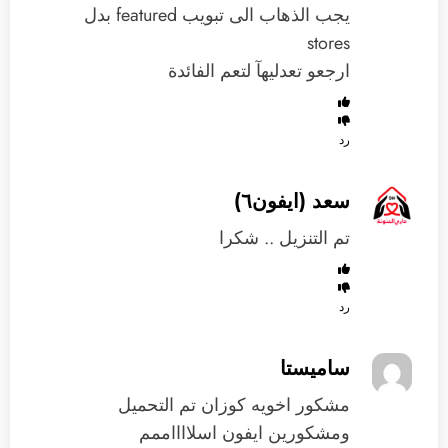
يجب الذهاب الى تبويب featured بدل
stores
ارجعو تعدليهآ لتعم الفائدة
رد
سعد (ايفون٦)
تم التنزيل .. شكرا
رد
ساميستا
مشكور اخويه كوزان تم التحميل
ومشكورين ايفون اسلااااممم