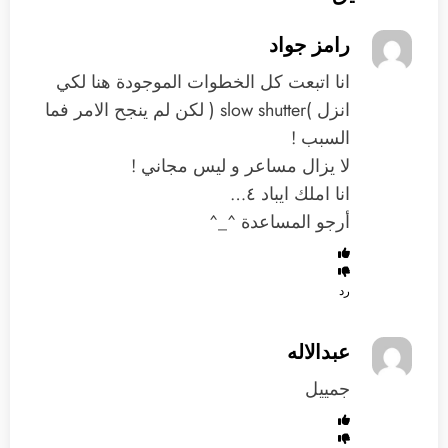
رامز جواد
انا اتبعت كل الخطوات الموجودة هنا لكي
انزل )slow shutter ( لكن لم ينجح الامر فما
السبب !
لا يزال مساعر و ليس مجاني !
انا املك ايباد ٤…
أرجو المساعدة ^_^
رد
عبدالاله
جمييل