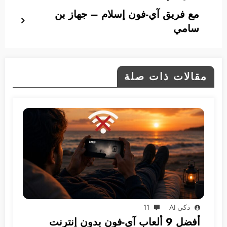
مع فريق آي-فون إسلام – جهاز بن
سامي
مقالات ذات صلة
ذكي AI
11
أفضل 9 ألعاب آي-فون بدون إنترنت