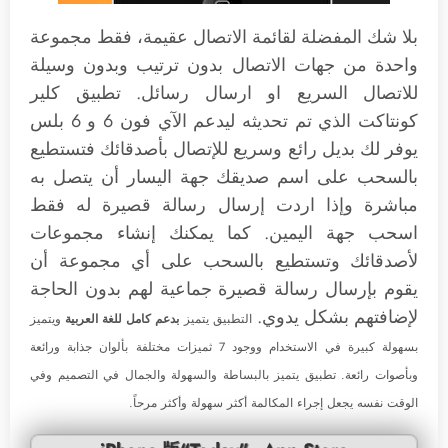
بلا شك المفضلة لقائمة الاتصال عقيمة، فقط مجموعة
واحدة من جهات الاتصال بدون ترتيب وبدون وسيلة
للاتصال السريع او ارسال رسائل. تطبيق كلير
كونتاكت الذي تم تحديثه ليدعم الآي فون 6 و 6 بلس
يوفر لك بديل رائع وسريع للإتصال بأصدقائك فتستطيع
بالسحب على اسم صديقك جهة اليسار أن يتصل به
مباشرة وإذا اردت إرسال رسالة قصيرة له فقط
اسحب جهة اليمين‫.‬ كما يمكنك إنشاء مجموعات
لأصدقائك وتستطيع بالسحب على أي مجموعة أن
يقوم بإرسال رسالة قصيرة جماعية لهم بدون الحاجة
لإضافتهم بشكل يدوي.‬
بدعم كامل للغة العربية
ويتميز
بسهولة كبيرة في الاستخدام ووجود 7 ثميزات مختلفة بألوان جذابة ورائعة
وبأصوات رائعة‫‫.‬ ‎تطبيق يتميز بالبساطة والسهولة والجمال في التصميم وفي
الوقت نفسه‫ يجعل إجراء المكالمة أكثر سهولة وأكثر مرحاً.