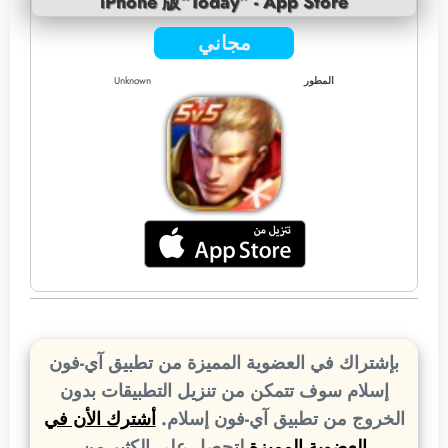
iPhone 版“Today” - App Store
مجاني
المطور
Unknown
بإشتراك في العضوية المميزة من تطبيق آي-فون
إسلام سوف تتمكن من تنزيل التطبيقات بدون
الخروج من تطبيق آي-فون إسلام.
أشترك الأن في
العضوية المميزة
لتحصل على الكثير من