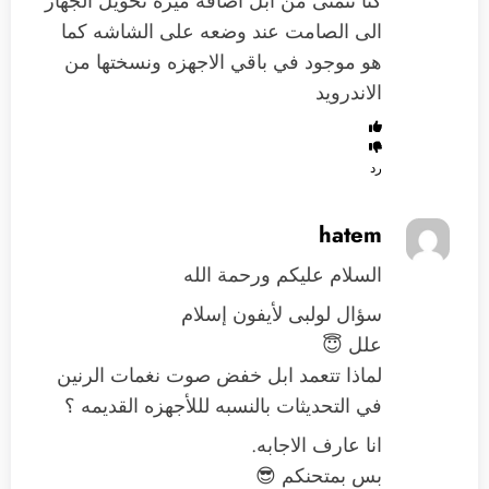
كنا نتمنى من آبل اضافه ميزه تحويل الجهاز
الى الصامت عند وضعه على الشاشه كما
هو موجود في باقي الاجهزه ونسختها من
الاندرويد
رد
hatem
السلام عليكم ورحمة الله
سؤال لولبى لأيفون إسلام
علل 😇
لماذا تتعمد ابل خفض صوت نغمات الرنين
في التحديثات بالنسبه لللأجهزه القديمه ؟
انا عارف الاجابه.
بس بمتحنكم 😎