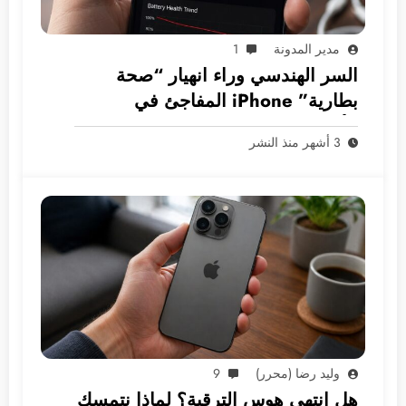
مدير المدونة
1
السر الهندسي وراء انهيار “صحة
بطارية” iPhone المفاجئ في
الأسواق العربية
3 أشهر منذ النشر
وليد رضا (محرر)
9
هل انتهى هوس الترقية؟ لماذا نتمسك