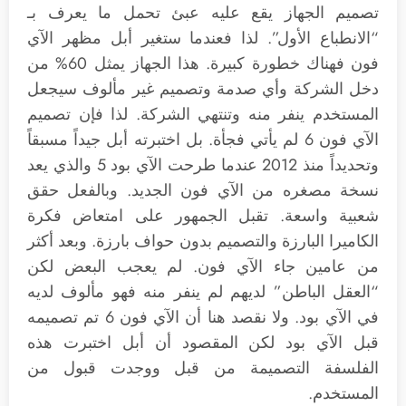
تصميم الجهاز يقع عليه عبئ تحمل ما يعرف بـ
“الانطباع الأول”. لذا فعندما ستغير أبل مظهر الآي
فون فهناك خطورة كبيرة. هذا الجهاز يمثل 60% من
دخل الشركة وأي صدمة وتصميم غير مألوف سيجعل
المستخدم ينفر منه وتنتهي الشركة. لذا فإن تصميم
الآي فون 6 لم يأتي فجأة. بل اختبرته أبل جيداً مسبقاً
وتحديداً منذ 2012 عندما طرحت الآي بود 5 والذي يعد
نسخة مصغره من الآي فون الجديد. وبالفعل حقق
شعبية واسعة. تقبل الجمهور على امتعاض فكرة
الكاميرا البارزة والتصميم بدون حواف بارزة. وبعد أكثر
من عامين جاء الآي فون. لم يعجب البعض لكن
“العقل الباطن” لديهم لم ينفر منه فهو مألوف لديه
في الآي بود. ولا نقصد هنا أن الآي فون 6 تم تصميمه
قبل الآي بود لكن المقصود أن أبل اختبرت هذه
الفلسفة التصميمة من قبل ووجدت قبول من
المستخدم.