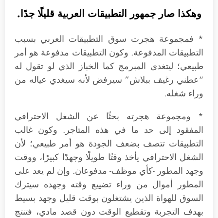
وهكذا صار جمهور التطبيقات العربية قليلًا جدًا.
* فمجموعة هجرت سوق التطبيقات العربي بسبب
التطبيقات المدفوعة. وكون التطبيقات مدفوعة هو أمر
طبيعي؛ ليتغدى المبرمج كما الخباز الذي لو تقول له
“عطني رغيف ببلاش” سيرفض لأنه سيغدي عياله من
وراء شغله.
* ومجموعة هجرته بحثًا عن الشغل الاحترافي
المفقود إلى حد ما في هذه المتاجر. وكون غالب
التطبيقات تتصف بضعف الجودة هو أمر طبيعي؛ لأن
الشغل الاحترافي يأخذ وقتًا طويلًا وجهدًا كبيرًا، ووقت
وجهد المطور -كأي موظف- مدفوعان. وإن لم يعد على
المطور أموال من وراء تضييع وقته وجهده سيترك
السوق للهواة الذين يشتغلون بوقت قليل وجهد بسيط
بهدف التجربة وتقطيع الوقت دون قصد مادي، فتنتج