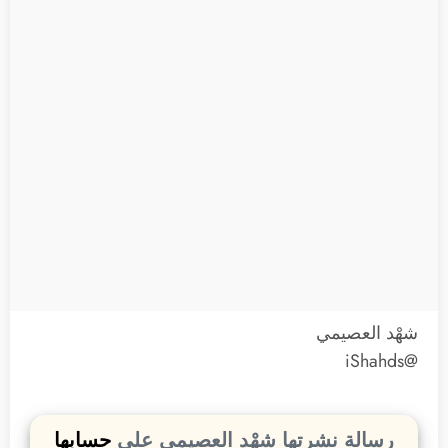
شهْد العصيمي
@iShahds
رسالة نشرتها شهْد العصيمي على
حسابها