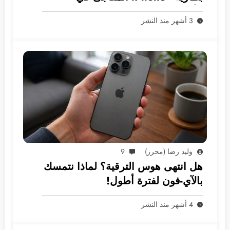
الأسواق العربية
3 أشهر منذ النشر
وليد رضا (محرر)
9
هل انتهى هوس الترقية؟ لماذا نتمسك
بالآي-فون لفترة أطول!
4 أشهر منذ النشر