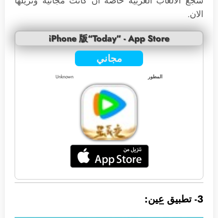
شجع الألعاب العربية خاصة ان كانت مجانية ونزيلها
الان.
iPhone 版“Today” - App Store
مجاني
المطور
Unknown
3- تطبيق
عين
: