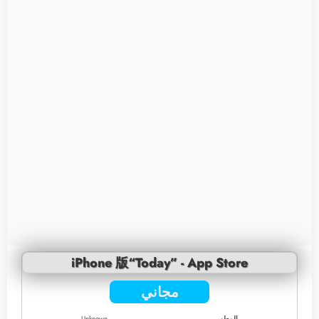
iPhone 版“Today” - App Store
مجاني
المطور
Unknown