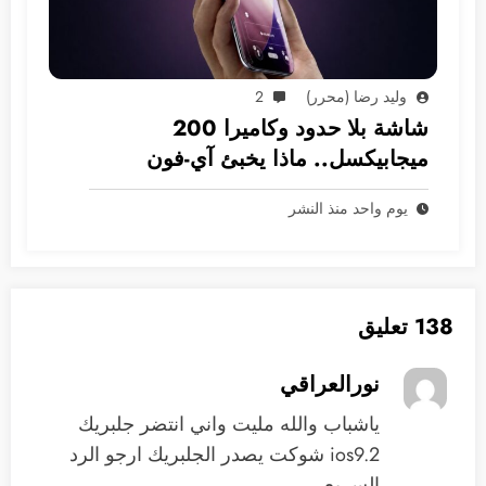
وليد رضا (محرر)
2
شاشة بلا حدود وكاميرا 200
ميجابيكسل.. ماذا يخبئ آي-فون
2028؟
يوم واحد منذ النشر
138 تعليق
نورالعراقي
ياشباب والله مليت واني انتضر جلبريك
ios9.2 شوكت يصدر الجلبريك ارجو الرد
السريع