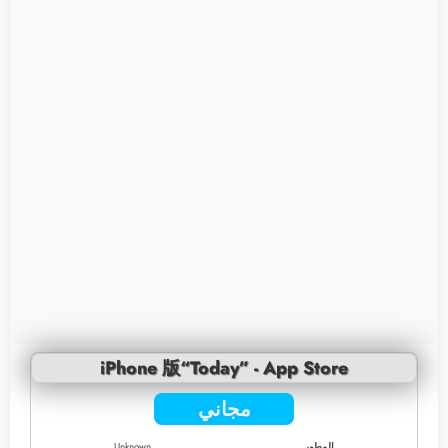
iPhone 版“Today” - App Store
مجاني
المطور
Unknown