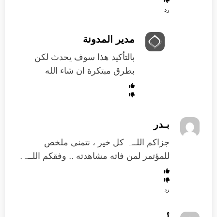
رد
مدير المدونة
بالتأكيد هذا سوف يحدث لكن
بطرق مبتكرة ان شاء الله
بـدر
جزاكم اللــہ كل خير ، نتمنى ملخص
للمؤتمر لمن فاته مشاهدته .. وفقكم اللــہ.
رد