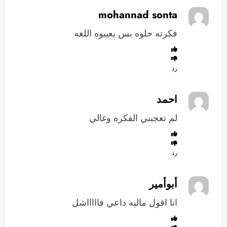
mohannad sonta
فكرته حلوه بس يعيبوه اللغه
رد
احمد
لم تعجبني الفكره وغالي
رد
أبوأمير
انا اقول ماليه داعي فاااااشل