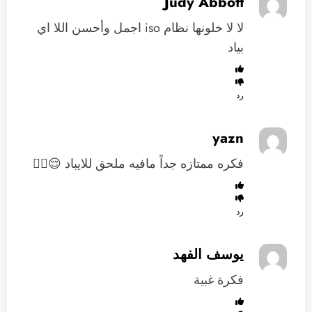
Judy Abbott
لا لا خلونها نظام iso اجمل وأحسن اللا اي
بياد
رد
yazn
فكره ممتازه جداً مافيه ملحق للايباد 😌✋🏻
رد
يوسف الفهد
فكرة غبية