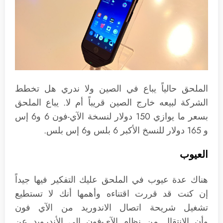
الملحق حالياً يباع في الصين ولا ندري هل تخطط
الشركة لبيعه خارج الصين قريباً أم لا. يباع الملحق
بسعر ما يوازي 150 دولار لنسخة الآي-فون 6 و6 إس
و 165 دولار للنسخ الأكبر 6 بلس و6 إس بلس.
العيوب
هناك عدة عيوب في الملحق عليك التفكير فيها جيداً
إن كنت قد قررت اقتناءه وأهمها أنك لا تستطيع
تشغيل شريحة اتصال الاندوريد من الآي فون
وأن الانتقال من نظام الآي-فون الى الأندرويد عن