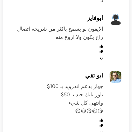
ابوفايز
الايفون لو يسمح باكثر من شريحة اتصال
راح يكون ولا اروع منه
رد
ابو تقي
جهاز يدعم اندرويد بـ 100$
باور بانك جيد بـ 50$
وانتهى كل شيء
😋😋😋😋😋
رد