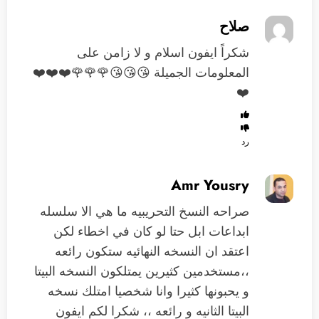
صلاح
شكراً ايفون اسلام و لا زامن على
المعلومات الجميلة 😘😘😘🌹🌹🌹❤️❤️❤️
❤️
رد
Amr Yousry
صراحه النسخ التحريبيه ما هي الا سلسله
ابداعات ابل حتا لو كان في اخطاء لكن
اعتقد ان النسخه النهائيه ستكون رائعه
،،مستخدمين كثيرين يمتلكون النسخه البيتا
و يحبونها كثيرا وانا شخصيا امتلك نسخه
البيتا الثانيه و رائعه ،، شكرا لكم ايفون