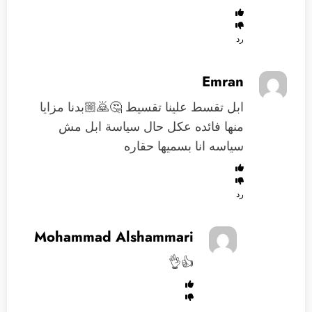
رد
Emran
ابل تقسط علينا تقسيط 🤔🙇🏼بدنا مزايا
منها فائده عكل حال سياسة ابل مش
سياسه انا بسميها حقاره
رد
Mohammad Alshammari
👍👌