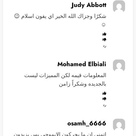
Judy Abbott
شكرًا وجزاك الله الخير اي يفون اسلام 😉
☺️
رد
Mohamed Elbiali
المعلومات قيمه لكن المميزات ليست
بالجديده وشكراً زامن
رد
osamh_6666
اتمنى ان ما يحركون الايموجي بس يزيدون