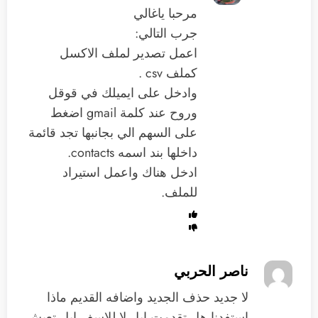
مرحبا ياغالي
جرب التالي:
اعمل تصدير لملف الاكسل
كملف csv .
وادخل على ايميلك في قوقل
وروح عند كلمة gmail اضغط
على السهم الي بجانبها تجد قائمة
داخلها بند اسمه contacts.
ادخل هناك واعمل استيراد
للملف.
ناصر الحربي
لا جديد حذف الجديد واضافه القديم ماذا
استفدنا هل تقدمت ابل لا للاسف ابل تعيش