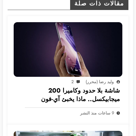
مقالات ذات صلة
وليد رضا (محرر)
2
شاشة بلا حدود وكاميرا 200
ميجابيكسل.. ماذا يخبئ آي-فون
2028؟
9 ساعات منذ النشر