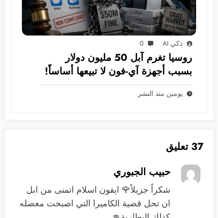
ذكي AI
0
روسيا تغرم آبل 50 مليون دولار
بسبب أجهزة آي-فون لا تبيعها أساساً!
يومين منذ النشر
37 تعليق
حبيب الجبوري
شكراً جزيلاً🌹 ايفون اسلام اتمنى من ابل
ان تحل قضية الكاميرا التي اصبحت معضله
كذلك البطارية👊