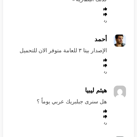
رد
أحمد
الإصدار بيتا ٣ للعامة متوفر الان للتحميل
رد
هيثم ليبيا
هل سنرى جبلبريك عربي يوماً ؟
رد