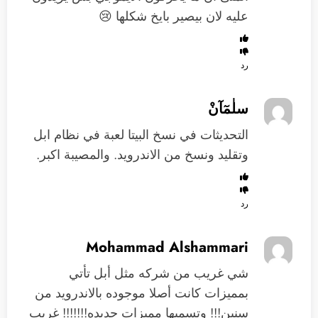
عليه لان بيصير بايخ شكلها 😢
رد
سلٰمٓآنْ
التحديثات في نسخ البيتا لعبة في نظام ابل
وتقليد ونسخ من الاندرويد. والمصيبة اكبر.
رد
Mohammad Alshammari
شي غريب من شركه مثل أبل تأتي
بمميزات كانت أصلا موجوده بالاندرويد من
سنين!!! وتسميها مميزات جديده!!!!!!! غريب