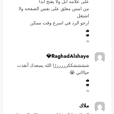
على علامه ابل ولا يفتح ابداً
من امس معلق على نفس الصفحه ولا
اشتغل
ارجو الرد في اسرع وقت ممكن
رد
RaghadAlshaye💎
ششششككررررررًا الله يسعدك أنقذت
حياااتي 😭
رد
ملاك