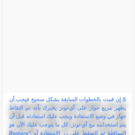
5
إن قمت بالخطوات السابقة بشكل صحيح فيجب أن
يظهر مربع حوار على آي-تونز يخبرك بأنه تم التقاط
جهاز في وضع الاستعادة ويجب عليك استعادته قبل أن
يتم استخدامه مع آي-تونز. كل ما يتوجب عليك الآن هو
الموافقة ثم الضغط على زر الاستعادة أو “Restore