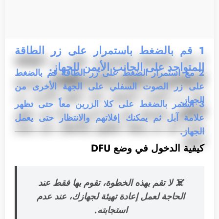
1
قم بالضغط باستمرار على زر الطاقة
المتواجد على الجانب الأيمن للجهاز.
2
مع استمرار الضغط على زر الطاقة قم بالضغط
على زر الصوت السفلي على الجهة الأخرى من
الجهاز.
3
استمر بالضغط على كلا الزرين معاً حتى تظهر
علامة آبل ثم يمكنك إفلاتهم والانتظار حتى يعمل
الجهاز.
كيفية الدخول في وضع DFU
☠️
لا تقم بهذه الخطوة، تقوم بها فقط عند
الحاجة لعمل إعادة تهيئة لجهازك، عند عدم
استجابته.