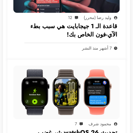
وليد رضا (محرر)
12
قاعدة الـ 1 جيجابايت هي سبب بطء
الآي-فون الخاص بك!
7 أشهر منذ النشر
محمود شرف
7
تحديث watchOS 26 يثير غضب