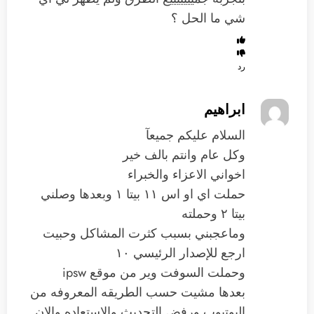
شي ما الحل ؟
رد
ابراهيم
السلام عليكم جميعآ
وكل عام وانتم بالف خير
اخواني الاعزاء والخبراء
حملت اي او اس ١١ بيتا ١ وبعدها وصلني
بيتا ٢ وحملته
وماعجبني بسبب كثرت المشاكل وحبيت
ارجع للإصدار الرئيسي ١٠
وحملت السوفت وير من موقع ipsw
بعدها مشيت حسب الطريقه المعروفه من
اليوتيوب ورفض التحديث والاستعاده والان