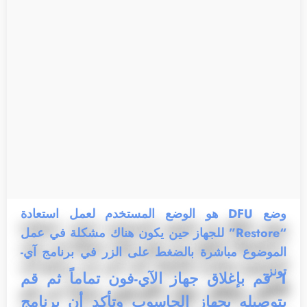
وضع DFU هو الوضع المستخدم لعمل استعادة
“Restore” للجهاز حين يكون هناك مشكلة في عمل
الموضوع مباشرة بالضغط على الزر في برنامج آي-
تونز.
1
قم بإغلاق جهاز الآي-فون تماماً ثم قم
بتوصيله بجهاز الحاسوب وتأكد أن برنامج