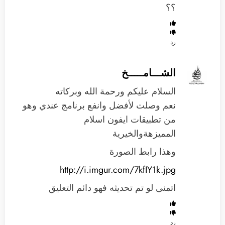
؟؟
رد
الشـــامـــــخ
السلام عليكم ورحمة الله وبركاته
نعم وصلت لأفضل وانفع برنامج عندي وهو
من تطبيقات ايفون اسلام
المميزهةوالخيرية
وهذا رابط الصورة
http://i.imgur.com/7kfIY1k.jpg
اتمنى لو تم تحديثه فهو دائم التعليق
رد