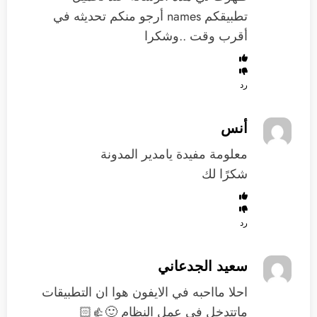
تطبيقكم names أرجو منكم تحديثه في
أقرب وقت ..وشكرا
رد
أنس
معلومة مفيدة يامدير المدونة
شكرًا لك
رد
سعيد الجدعاني
احلا مااحبه في الايفون هوا ان التطبيقات
ماتتدخل في عمل النظام 🙂👍🏻