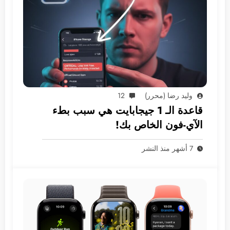
وليد رضا (محرر)
12
قاعدة الـ 1 جيجابايت هي سبب بطء
الآي-فون الخاص بك!
7 أشهر منذ النشر