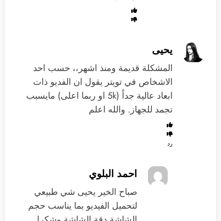
يحيى
المشكلة قديمة ومنذ اشهر،، حسب احد
الاشخاص في تويتر يقول ان الفديو ذات
ابعاد عالية جداً (5k او ربما اعلى) مايسبب
تجمد للجهاز. والله اعلم
رد
احمد البلوي
‏صباح الخير يحيى شي طبيعي
لتحميل الفيديو بما يناسب حجم
الشاشة دقة الشاشة وشكرا