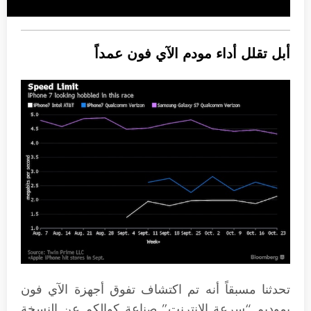
أبل تقلل أداء مودم الآي فون عمداً
تحدثنا مسبقاً أنه تم اكتشاف تفوق أجهزة الآي فون
بموديم “سرعة الإنترنت” صناعة كوالكم عن النسخة