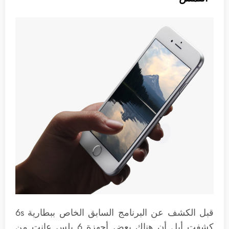
قبل الكشف عن البرنامج السابق الخاص ببطارية 6s
كشفت أبل أن هناك بعض أجهزة 6 بلس عانت من