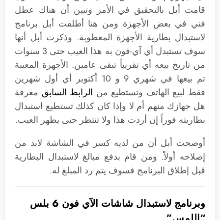
قامت أبل بالتحقيق في الأمر وتبين أن هناك عطل
فني في بعض الأجهزة ومن هنا أطلقت أبل برنامج
لاستبدال بطارية الأجهزة المعطوبة. وذكرت أبل أنها
سوف تستبدل أي آي-فون به هذا العيب حتى 3 سنوات
من تاريخ بيعه أي تقريباً تبقى عامين. الأجهزة المعيبة
تم بيعها في شهري 9 و 10 أكتوبر أي أول شهرين
فقط لبيع الهاتف وتستطيع من
الرابط السابق
معرفة
هل جهازك منهم أم لا وإذا كان كذلك تستطيع استبدال
بطاريته فوراً إن أردت هذا ولا تنتظر حتى يظهر العيب.
أوضحت أبل أن من لديه كسر في الشاشة لابد من
إصلاحه أولاً. ومن قام بدفع مبالغ لاستبدال البطارية
قبل إطلاق البرنامج فسوف يتم رد المبلغ له.
وبرنامج لاستبدال شاشات الآي فون 6 بلس
“اللمس”