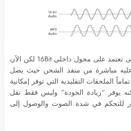
وأوضح الفريق أن أبل منذ الآي فون 4 وهى تعتمد على محول داخلي 16Bit لكن الآن
 عليه مباشرة من منفذ الشحن حيث يصل
اماً الملحقات التقليدية التي توفر إمكانية
نه يوفر “زيادة الجودة” وليس فقط نقل
ار للتحكم في شدة الصوت والوصول إلى