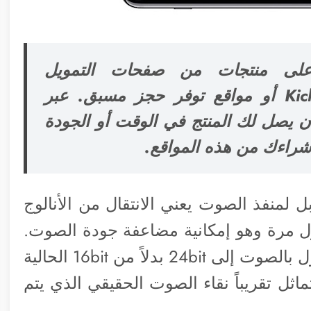
على منتجات من صفحات التمويل
الجماعي مثل Indiegogo و KickStarter أو مواقع توفر حجز مسبق. عبر
يصل لك المنتج في الوقت أو الجودة
 شراءك من هذه المواقع.
 Accessport أن إلغاء أبل لمنفذ الصوت يعني الانتقال من الأنالوج
ول مرة وهو إمكانية مضاعفة جودة الصوت.
فبواسطة ملحقهم أصبح في إمكانك الوصول بالصوت إلى 24bit بدلاً من 16bit الحالية
ماثل تقريباً نقاء الصوت الحقيقي الذي يتم