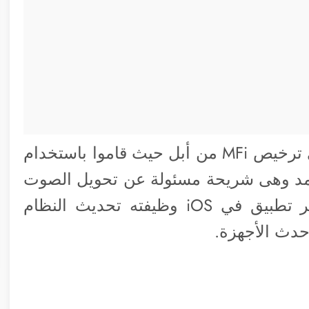
ولضمان التوافق التام قاموا بالحصول على ترخيص MFi من أبل حيث قاموا باستخدام
Lightni معتمدة وكذلك LAM معتمد وهى شريحة مسئولة عن تحويل الصوت
بواسطة منفذ الشحن. وأعلنوا أيضاً توفير تطبيق في iOS وظيفته تحديث النظام
حدث الأجهزة.