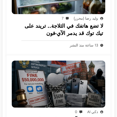
وليد رضا (محرر)
7
لا تضع هاتفك في الثلاجة.. تريند على
تيك توك قد يدمر الآي-فون
13 ساعة منذ النشر
ذكي AI
0