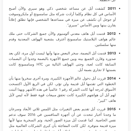
2011
كشفت أبل عن مساعد شخصي ذكي وهو سيري والآن أصبح
الأساس في كل نظام وكلما أرادت شركة مثل سامسونج أو مايكروسوفت
أو جوجل أن تكشف عن ميزة في مساعدها الشخصي فإنها تطلق إعلاناً
يقارن بينها وبين الأساس “سيري”.
2012
قدمت أبل هاتف معدني ألومنيوم والآن جميع الشركات حتى ملك
عالم هواتف البلاستيك سامسونج أعترف بشعبية الهواتف المعدنية وقدم
منها سلسلتين.
2013
قدمت أبل البصمة، سخر البعض منها وأنها ليست أول مرة، لكن بعد
صدوره وقارن الجميع بينه وبين جميع الأجهزة بالبصمة وجدوا أن البصمات
السابقة كانت لعبة، وحتى الهواتف التالية من HTC وسامسونج كانت
بصمتها لا تجاري بصمة أبل.
2014
قررت أبل دخول عالم الأجهزة الكبيرة، ومرة أخرى سخروا منها بأن
الخطوة التي تقدمها أبل قديمة ولن تؤثر، لكن في الربع الأول اكتسحت
الأسواق لدرجه أنها كانت الشركة رقم 1 عالمياً في هذه الأشهر وبهذا أثبتت
لهم أبل أن هواتفهم الكبيرة كانت تحقق مبيعات قوية فقط لأنه ليس لأبل
هاتف “كبير”.
2015
قررت أبل تقديم بعض التغيرات مثل اللمس ثلاثي الأبعاد وسرعان
ما وجدنا أخبار تتحدث عن أن أجهزة المنافسين في 2016 سوف تدعم
نفس الخاصية. كما قدمت أبل ميزة الصور الحية، وتم السخرية منها لأنها
ميزة قديمة متوفرة. لكن كانت المفاجئة بأن كبرى الشركات العالمية مثل