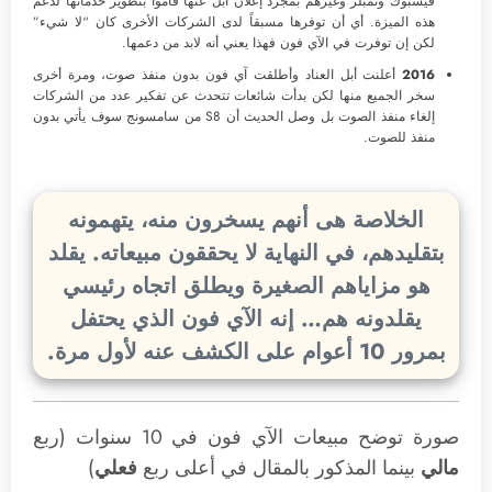
فيسبوك وتمبلر وغيرهم بمجرد إعلان أبل عنها قاموا بتطوير خدماتها لدعم
هذه الميزة. أي أن توفرها مسبقاً لدى الشركات الأخرى كان “لا شيء”
لكن إن توفرت في الآي فون فهذا يعني أنه لابد من دعمها.
2016
أعلنت أبل العناد وأطلقت آي فون بدون منفذ صوت، ومرة أخرى
سخر الجميع منها لكن بدأت شائعات تتحدث عن تفكير عدد من الشركات
إلغاء منفذ الصوت بل وصل الحديث أن S8 من سامسونج سوف يأتي بدون
منفذ للصوت.
الخلاصة هى أنهم يسخرون منه، يتهمونه
بتقليدهم، في النهاية لا يحققون مبيعاته. يقلد
هو مزاياهم الصغيرة ويطلق اتجاه رئيسي
يقلدونه هم… إنه الآي فون الذي يحتفل
بمرور 10 أعوام على الكشف عنه لأول مرة.
صورة توضح مبيعات الآي فون في 10 سنوات (ربع
مالي
بينما المذكور بالمقال في أعلى ربع
فعلي
)