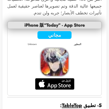
جميعها عالية الدقة وتم تصويرها لعناصر حقيقية لعمل
تأثيرات تخطف الأبصار؛ جربه ولن تندم.
iPhone 版“Today” - App Store
مجاني
المطور
Unknown
5- تطبيق
TableTop
: