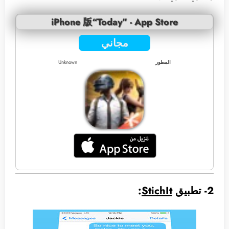
iPhone 版“Today” - App Store
مجاني
المطور
Unknown
2- تطبيق
StichIt
: