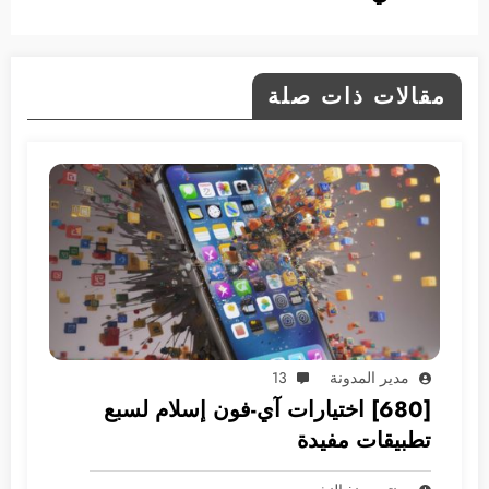
مقالات ذات صلة
مدير المدونة
13
[680] اختيارات آي-فون إسلام لسبع
تطبيقات مفيدة