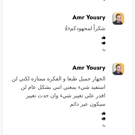
Amr Yousry
شكراً لمجهودكم👍
رد
Amr Yousry
الجهاز جميل طبعا و الفكره ممتازه لكني لن
استفيد شيء بمعني انني بشكل عام لن
اقدر علي تغيير شيء وان حدث تغيير
سيكون عير دائم
رد