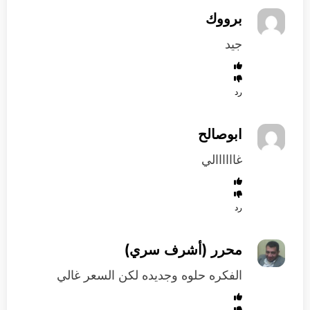
برووك
جيد
رد
ابوصالح
غاااااالي
رد
محرر (أشرف سري)
الفكره حلوه وجديده لكن السعر غالي