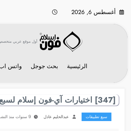
لتجاوز
لى
أغسطس 6, 2026
لمحتوى
أول موقع عربي متخصص في 
الرئيسية
بحث جوجل
واتس اب
[347] اختيارات آي-فون إسلام لسبع تطبيقات مفيدة
سبع تطبيقات
عبدالحليم عادل
9 سنوات منذ النشر