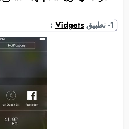
1- تطبيق
Vidgets
: