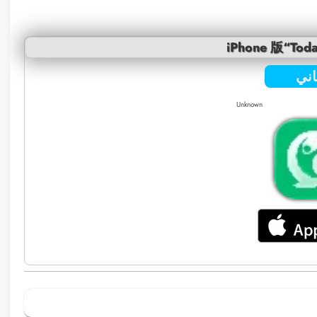
iPhone 版“Toda
ني
Unknown