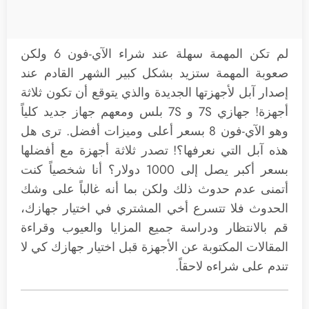
لم تكن المهمة سهلة عند شراء الآي-فون 6 ولكن
صعوبة المهمة ستزيد بشكل كبير الشهر القادم عند
إصدار آبل لأجهزتها الجديدة والذي يتوقع أن تكون ثلاثة
أجهزة! جهازي 7S و 7S بلس ومعهم جهاز جديد كلياً
وهو الآي-فون 8 بسعر أعلى وميزات أفضل. ترى هل
هذه آبل التي نعرفها؟! تصدر ثلاثة أجهزة مع أفضلها
بسعر أكبر يصل إلى 1000 دولار؟ أنا شخصياً كنت
أتمنى عدم حدوث ذلك ولكن بما أنه غالباً على وشك
الحدوث فلا تتسرع أخي المشتري في اختيار جهازك،
قم بالانتظار ودراسة جميع المزايا والعيوب وقراءة
المقالات المكتوبة عن الأجهزة قبل اختيار جهازك كي لا
تندم على شراءه لاحقاً.