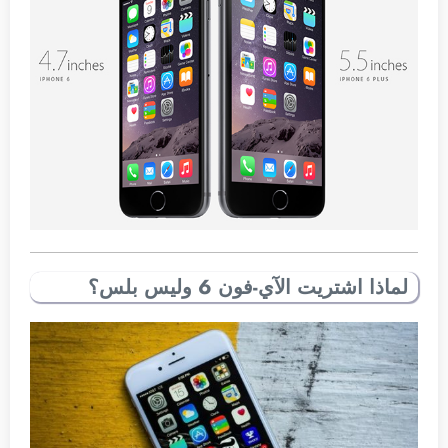
لماذا اشتريت الآي-فون 6 وليس بلس؟