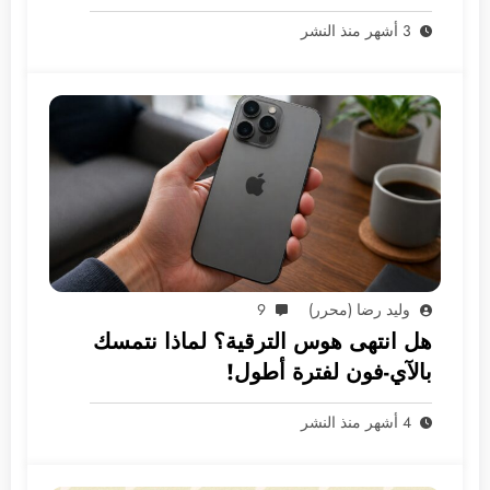
الأسواق العربية
3 أشهر منذ النشر
وليد رضا (محرر)
9
هل انتهى هوس الترقية؟ لماذا نتمسك
بالآي-فون لفترة أطول!
4 أشهر منذ النشر