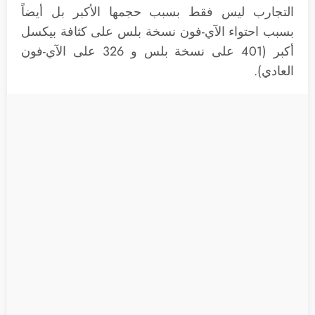
التجارب ليس فقط بسبب حجمها الأكبر بل أيضاً
بسبب احتواء الآي-فون نسخة بلس على كثافة بيكسل
أكبر (401 على نسخة بلس و 326 على الآي-فون
العادي).