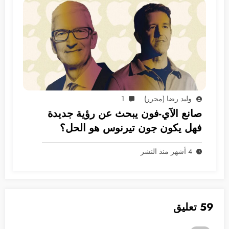
وليد رضا (محرر)
1
صانع الآي-فون يبحث عن رؤية جديدة
فهل يكون جون تيرنوس هو الحل؟
4 أشهر منذ النشر
59 تعليق