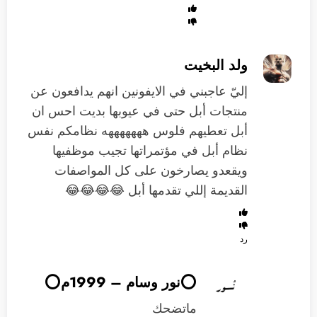
ولد البخيت
إليّ عاجبني في الايفونين انهم يدافعون عن
منتجات أبل حتى في عيوبها بديت احس ان
أبل تعطيهم فلوس هههههههه نظامكم نفس
نظام أبل في مؤتمراتها تجيب موظفيها
ويقعدو يصارخون على كل المواصفات
القديمة إللي تقدمها أبل 😂😂😂😂
رد
⭕️نور وسام – 1999م⭕️
ماتضحك