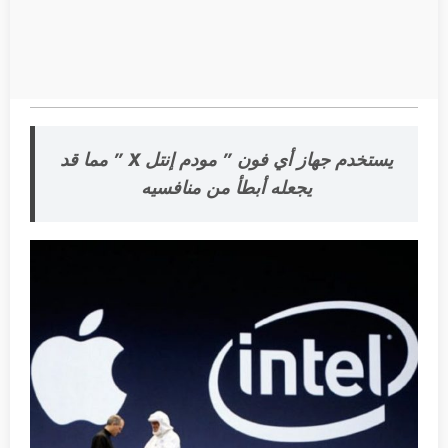
يستخدم جهاز أي فون ” مودم إنتل X ” مما قد
يجعله أبطأ من منافسيه