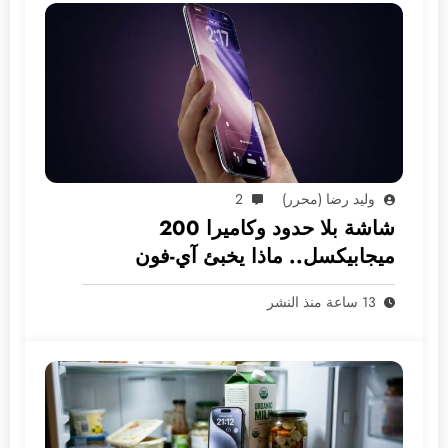
وليد رضا (محرر)
2
شاشة بلا حدود وكاميرا 200
ميجابيكسل.. ماذا يخبئ آي-فون
2028؟
13 ساعة منذ النشر