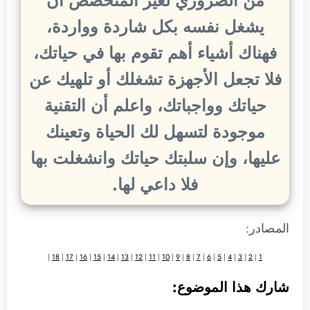
من الضروري لغير المتخصص أن
يشغل نفسه بكل شاردة وواردة،
فهناك أشياء أهم تقوم بها في حياتك،
فلا تجعل الأجهزة تشغلك أو تلهيك عن
حياتك وواجباتك، واعلم أن التقنية
موجودة لتسهل لك الحياة وتعينك
عليها، وإن سلبتك حياتك وانشغلت بها
فلا داعي لها.
المصادر:
|
18
|
17
|
16
|
15
|
14
|
13
|
12
|
11
|
10
|
9
|
8
|
7
|
6
|
5
|
4
|
3
|
2
|
1
شارك هذا الموضوع: