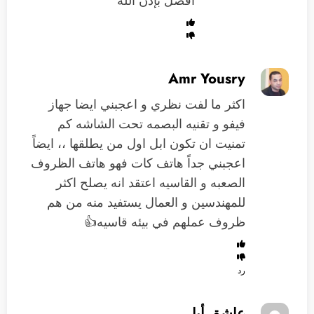
أفضل بإذن الله
Amr Yousry
اكثر ما لفت نظري و اعجبني ايضا جهاز
فيفو و تقنيه البصمه تحت الشاشه كم
تمنيت ان تكون ابل اول من يطلقها ،، ايضاً
اعجبني جداً هاتف كات فهو هاتف الظروف
الصعبه و القاسيه اعتقد انه يصلح اكثر
للمهندسين و العمال يستفيد منه من هم
ظروف عملهم في بيئه قاسيه👍
رد
عاشق أبل