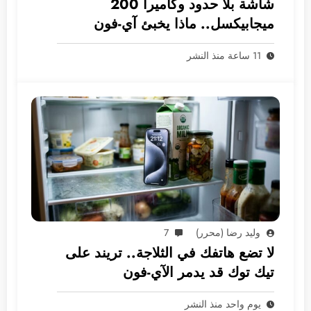
شاشة بلا حدود وكاميرا 200
ميجابيكسل.. ماذا يخبئ آي-فون
2028؟
11 ساعة منذ النشر
وليد رضا (محرر)
7
لا تضع هاتفك في الثلاجة.. تريند على
تيك توك قد يدمر الآي-فون
يوم واحد منذ النشر