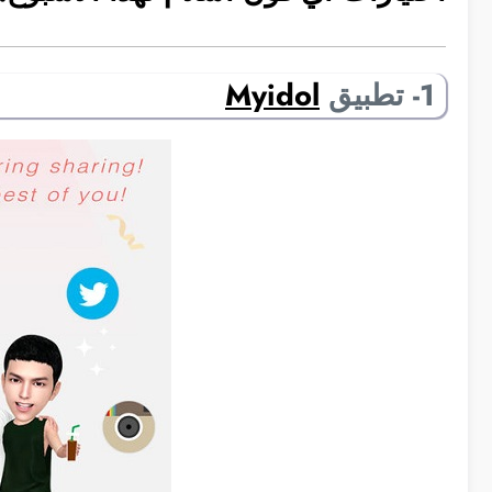
1- تطبيق
Myidol