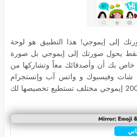
تك إلى إيموجي! هذا التطبيق هو لوحة
 فقط يحول صورتك إلى إيموجي بل صورة
خاص بك أن وأصدقائك معاً وتشاركها من
ب شات وفيسبوك و واتس آب وإنستجرام
وحتى الآي ماسج. التطبيق يضم أكثر من 200 إيموجي مختلف تستطيع تخصيصها لك
Mirror: Emoji 
ني