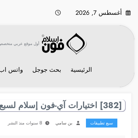
لتجاوز
لى
أغسطس 7, 2026
لمحتوى
أول موقع عربي متخصص في 
الرئيسية
بحث جوجل
واتس اب
[382] اختيارات آي-فون إسلام لسبع تطبيقات مفيدة
سبع تطبيقات
بن سامي
8 سنوات منذ النشر