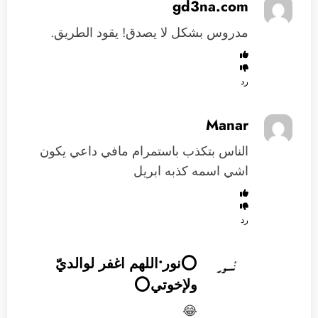
gd3na.com
مدروس بشكل لا يصدق! يقود الطريق.
رد
Manar
الناس بتكذب باستمرام مافي داعي يكون
اشي اسمه كذبه ابريل
رد
⭕️نور•اللهم اغفر لوالديّ
ولإخوتي⭕️
😂