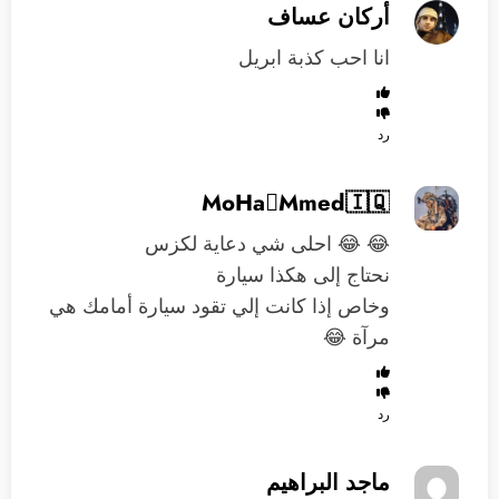
أركان عساف
انا احب كذبة ابريل
رد
MoHaMmed🇮🇶
😂 😂 احلى شي دعاية لكزس
نحتاج إلى هكذا سيارة
وخاص إذا كانت إلي تقود سيارة أمامك هي
مرآة 😂
رد
ماجد البراهيم