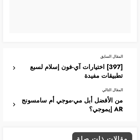
المقال السابق
[397] اختيارات آي-فون إسلام لسبع
تطبيقات مفيدة
المقال التالي
من الأفضل أبل مي-موجي أم سامسونج
AR إيموجي؟
مقالات ذات صلة