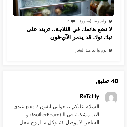
وليد رضا (محرر)
7
لا تضع هاتفك في الثلاجة.. تريند على
تيك توك قد يدمر الآي-فون
يوم واحد منذ النشر
40 تعليق
ReTcHy
السلام عليكم ،، جوالي ايفون 7 plus عندي
الان مشكلة في الـ(MotherBoard) و
الشاحن لا يوصل ١٪؜ وكل ما اروح محل