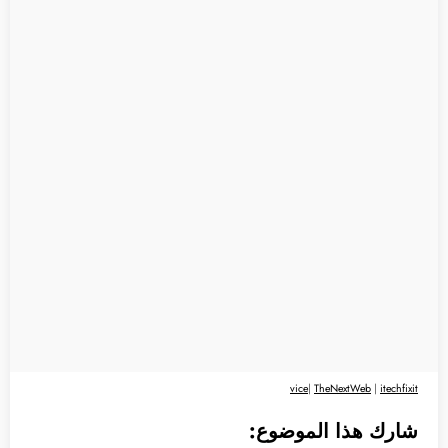
vice
|
TheNextWeb
|
itechfixit
شارك هذا الموضوع: