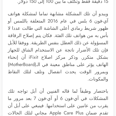
15 دقيقة فقط وتكلف ما بين 100 إلى 150 دولار.
ويبدو أن تلك المشكلة مشابهة تماما لمشكلة هواتف
آي-فون 6 بلس في عام 2016 المتعلقة باللمس أو
ظهور شريط رمادي أعلى الشاشة التي طالت عددا لا
بأس به من هواتف تلك الفئة. فكان يتم إصلاح الرقاقة
المسؤولة عن ذلك العطل بنفس الطريقة. ووفقا للأبل
فإن تلك الأضرار ناتجة عن الاستخدام الشاق للجهاز
بشكل متكرر. وذكر مركز اصلاح iFixit أن إنحناء
الهاتف يؤثر على مناطق معينة في الـ(MotherBoard)
وبمرور الوقت يحدث انفصال وتلف لتلك النقاط
والمكونات.
باختصار وطبقاً لما قاله الفنيين أن أبل تواجه تلك
المشكلات في آي-فون 6 أو آي-فون 7 بعد مرور ما
يقرب من عامين على استخدامها. فينبغي على أبل أن
تقدم ضمان Apple Care Plus مجاني لتلك الحالات