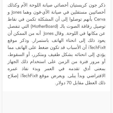
ذكر جون كريستيان أخصائي صيانة اللوحة الأم وكذلك
أخصائيين مستقلين في صيانة الآي-فون وهما Jones و
Cerva بأنهم توصلوا إلى أن المشكلة تكمن في نقاط
توصيل رقاقة الصوت بالـ (MotherBoard) التي تنفصل
عن مكانها في اللوحة. وقال Jones أنه من الممكن أن
يعود ذلك إلى انحناء الهاتف باستمرار. وذكر موقع
iTechFixIt أن الأسباب قد تكون ضغط على الهاتف مما
يؤدي إلى انحنائه بشكل طفيف ومتكرر، أو السقوط،
أو مرور فترة من الزمن على استخدام ذلك الجهاز
بمعنى أدق تقدمه في العمر وبدء نفاذ عمره
الافتراضي وبدأ يبلى. ويعرض موقع iTechFixIt إصلاح
ذلك العطل مقابل 70 دولار.