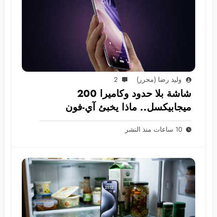
وليد رضا (محرر)
2
شاشة بلا حدود وكاميرا 200
ميجابيكسل.. ماذا يخبئ آي-فون
2028؟
10 ساعات منذ النشر