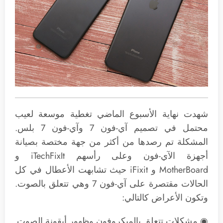
شهدت نهاية الأسبوع الماضي تغطية موسعة لعيب
محتمل في تصميم آي-فون 7 وآي-فون 7 بلس.
المشكلة تم رصدها من أكثر من جهة مختصة بصيانة
أجهزة الآي-فون وعلى رأسهم iTechFixIt و
MotherBoard و iFixit حيث تشابهت الأعطال في كل
الحالات مقتصرة على آي-فون 7 وهي تتعلق بالصوت.
وتكون الأعراض كالتالي:
◉ مشكلات تتعلق بالميكروفون وظهور أيقونة الصوت