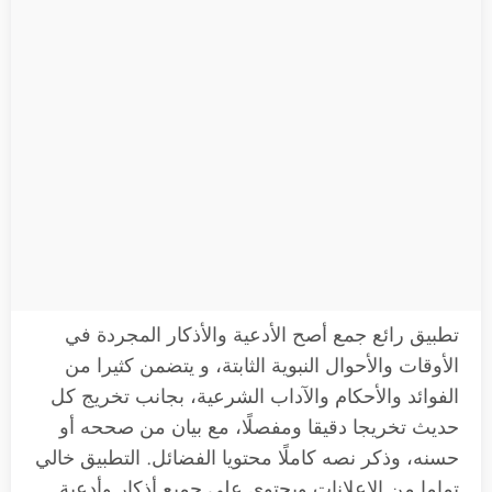
تطبيق رائع جمع أصح الأدعية والأذكار المجردة في
الأوقات والأحوال النبوية الثابتة، و يتضمن كثيرا من
الفوائد والأحكام والآداب الشرعية، بجانب تخريج كل
حديث تخريجا دقيقا ومفصلًا، مع بيان من صححه أو
حسنه، وذكر نصه كاملًا محتويا الفضائل. التطبيق خالي
تماما من الإعلانات ويحتوي على جميع أذكار وأدعية