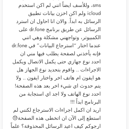
sms، وللأسف ايضاً انني لم اكن استخدم
icloud ولم اكن اخزن بيانات تطبيق
الرسائل به ابداً. والان انا احاول ان استرد
الرسائل عن طريق برنامج dr.fone على
الكمبيوتر، وتواجهني مشكلة وهي انني
عندما اختار “استرجاع البيانات” في dr.fone
فإنه يأخذني لصفحة يطلب فيها مني ان
احدد نوع جهازي حتى يكمل الاتصال ويكمل
الاجراءات .. واقوم بتحديد نوع الجهاز هل
هو ايفون ام هاتف اخر واختار ايفون .. ولا
يتم حدوث اي شيء اخر بعد هذه الصفحة!
احدد نوع الهاتف ولا اجد اي استجابة من
البرنامج ابداً !!!
اريد ان اكمل اجراءات الاسترجاع لكنني لم
استطع إلى الآن ان اتخطى هذه الصفحة😓
ارجوكم كيف اعيد الرسائل المحذوفة؟ علماً