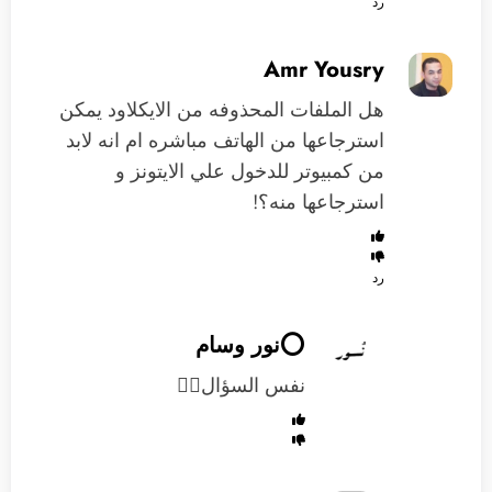
رد
Amr Yousry
هل الملفات المحذوفه من الايكلاود يمكن
استرجاعها من الهاتف مباشره ام انه لابد
من كمبيوتر للدخول علي الايتونز و
استرجاعها منه؟!
رد
⭕️نور وسام
نفس السؤال👍🏻