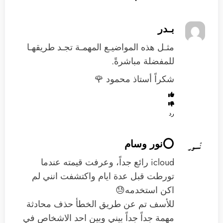
بـدر
مثـل هذه المواضيـع المهمـة تجـد طريقهـا
للمفضلة مباشرةً.
شكراً أستاذ محمود 🌹
رد
⭕️نور وسام
icloud رائع جداً، وعرفت قيمته عندما
تورطت قبل عدة ايام واكتشفت انني لم
اكن استخدمه😓
للأسف تم عن طريق الخطأ حذف محادثة
مهمة جداً جداً بيني وبين احد الاشخاص في