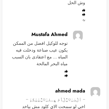
وش الحل
رد
Mustafa Ahmed
توجه للوكيل افضل من الممكن
يكون عيب صناعة ودخلت فيه
المياه … مع اعتقادى بان السبب
مياه البحر المالحة
ahmed mada
•• آڵسَـِْ♡̨̐ـِْڵٱمَ ؏ـلـِْ♡̨̐ـِْيّيّگمَ ••
اخي لو سمحت الاي كلود مش بياخد