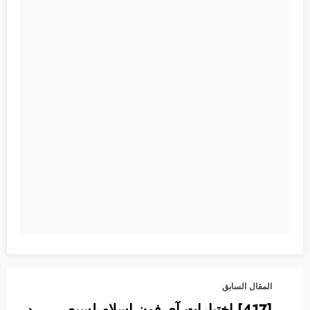
المقال السابق
[417] اختيارات آي-فون إسلام لسبع