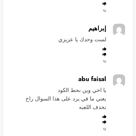
رد
إبراهيم
لست وحدك يا عزيزي
رد
abu faisal
يا اخي وين نحط الكود
يعني ما في يرد على هذا السوال راح
نحذف اللعبه
رد