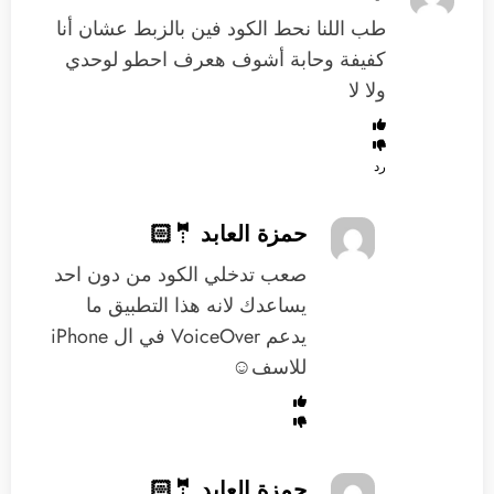
طب اللنا نحط الكود فين بالزبط ‏عشان ‏أنا
كفيفة وحابة ‏أشوف هعرف احطو لوحدي
‏ولا ‏لا
رد
حمزة العابد 🤵🏻
صعب تدخلي الكود من دون احد
يساعدك لانه هذا التطبيق ما
يدعم VoiceOver في ال iPhone
للاسف☺️
حمزة العابد 🤵🏻