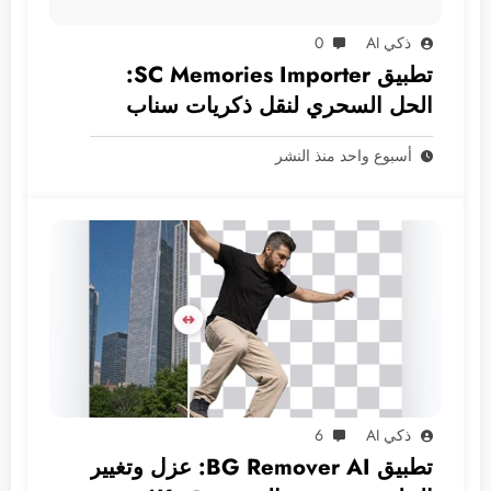
ذكي AI
0
تطبيق SC Memories Importer:
الحل السحري لنقل ذكريات سناب
شات إلى الآي-فون
أسبوع واحد منذ النشر
ذكي AI
6
تطبيق BG Remover AI: عزل وتغيير