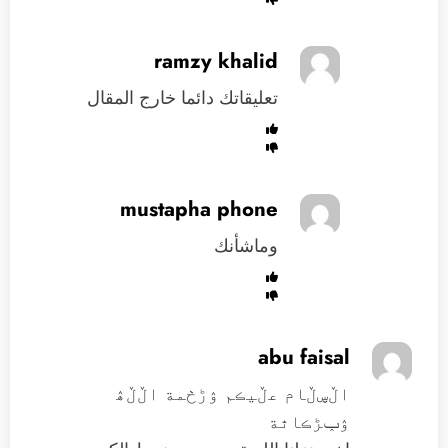
ramzy khalid
تعليقاتك دائما خارج المقال
mustapha phone
وماشأنك
abu faisal
اڵڛڵام عڵيڪم ۉڑڂمة اڵڵۿ
ۉݕڑڪاٿة