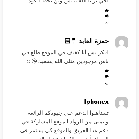
اخي نزلنا اللعبة بس وين نحط الكود
رد
حمزة العابد 🤵🏻
افكر بس أنا كفيف في الموقع طلع في
ناس موجودين مثلي الله يشفيك😘☺️
رد
Iphonex
تستاهلوا الدعم على جهودكم الرائعة
وأتمنى من الرواد الموقع المشاركة في
دعم هذا الفريق والموقع كي يستمر في
العطاء بأضعف الإيمان تنزيل التطبيق