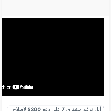
أبل ترغم مشتري 7 على دفع 300$ لإصلاح