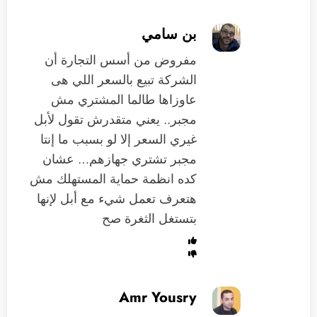
بن سامي
مفروض من أسس التجارة أن
الشركة تبيع بالسعر اللي هى
عاوزاها طالما المشتري مش
مجبر.. يعني متقدرش تقول لأبل
غيري السعر إلا لو بسبب ما إنتا
مجبر تشتري جهازهم… عشان
كده انظمة حماية المستهلك مش
هتعرف تعمل شيء مع أبل لإنها
بتستغل الثغرة صح
Amr Yousry