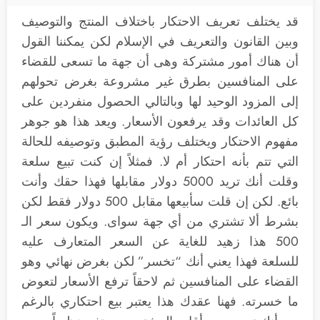
قد يختلف تعريف الاحتكار باختلاف المنتج والتوصيف
وبين القانون والتعريف في الإسلام لكن يمكننا القول
أن هناك أمور مشتركة وهى أن جهة ما تسعى للقضاء
على المنافسين بطرق غير مشروعة بغرض تحولهم
إلى المزود الوحيد لها وبالتالي الحصول منفردين على
كل العائدات وقد يرفعون الأسعار. ويعد هذا هو جوهر
مفهوم الاحتكار ويختلف رؤية المطبق وتوصيفه للحالة
التي تتم بأنه احتكار أم لا. فمثلاً إن كنت تبيع سلعة
وقلت أنك تريد 5000 دولار مقابلها فهذا حقك وأنت
بائع. لكن إن قلت سأبيعها مقابل 500 دولار فقط لكن
بشرط ألا تشتري من أي جهة سواى. ويكون سعر الـ
500 هذا زهيد للغاية عن السعر المتعارف عليه
للسلعة فهذا يعني أنك “تخسر” لكن بغرض نهائي وهو
القضاء على المنافسين ثم لاحقاً ترفع الأسعار لتعوض
ما خسرته. فهنا عقدك هذا يعتبر بيع احتكاري بالرغم