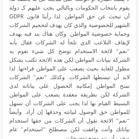
يقوم بانتخاب الحكومات وبالتالي يجب عليهم كـ دولة
أن تبحث عن حق المواطن. لذا رأينا قانون GDPR
الشهير للخصوصية والذي كان يهدف لتحجيم الشركات
وحماية خصوصية المواطن. وكان هناك بند فيه يهدف
لإيقاف التلاعب الذي تلجأ له الشركات فقال بأنه
“نعم” لائحة الاستخدام توضح كل شيء تقوم به
الشركة ببيانات المواطن لكن هذه الائحة تكتب بشكل
مطول للغاية بحيث يصعب على المواطن قراءتها. لذا
لابد أن تبسطها الشركات. وكذلك “نعم” الشركات
تمنح المواطن إمكانية الحصول على بياناته لدى
الشركة لكن بطريقة معقدة يصعب على المواطن
البسيط القيام بها لذا يجب على الشركات أن تسهل
للمواطن حق الوصول لبيانته وحذفها إن أراد. وأيضاً
“نعم” الائحة تقول أن الشركات من حقها استخدام
بياناتك وأنت وافقت لكن مصطلح “استخدام” عام
ويجب أن يتم وضع توضيحات.