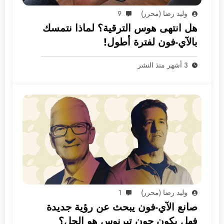
وليد رضا (محرر)
9
هل انتهى هوس الترقية؟ لماذا نتمسك
بالآي-فون لفترة أطول!
3 أشهر منذ النشر
وليد رضا (محرر)
1
صانع الآي-فون يبحث عن رؤية جديدة
فهل يكون جون تيرنوس هو الحل؟