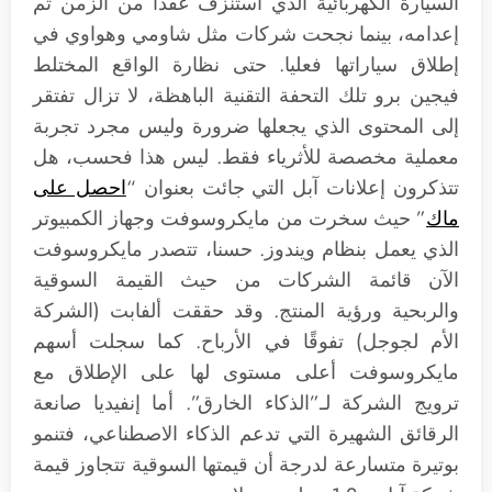
السيارة الكهربائية الذي استنزف عقدا من الزمن تم
إعدامه، بينما نجحت شركات مثل شاومي وهواوي في
إطلاق سياراتها فعليا. حتى نظارة الواقع المختلط
فيجين برو تلك التحفة التقنية الباهظة، لا تزال تفتقر
إلى المحتوى الذي يجعلها ضرورة وليس مجرد تجربة
معملية مخصصة للأثرياء فقط. ليس هذا فحسب، هل
تتذكرون إعلانات آبل التي جائت بعنوان “
احصل على
ماك
” حيث سخرت من مايكروسوفت وجهاز الكمبيوتر
الذي يعمل بنظام ويندوز. حسنا، تتصدر مايكروسوفت
الآن قائمة الشركات من حيث القيمة السوقية
والربحية ورؤية المنتج. وقد حققت ألفابت (الشركة
الأم لجوجل) تفوقًا في الأرباح. كما سجلت أسهم
مايكروسوفت أعلى مستوى لها على الإطلاق مع
ترويج الشركة لـ”الذكاء الخارق”. أما إنفيديا صانعة
الرقائق الشهيرة التي تدعم الذكاء الاصطناعي، فتنمو
بوتيرة متسارعة لدرجة أن قيمتها السوقية تتجاوز قيمة