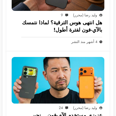
وليد رضا (محرر)
9
هل انتهى هوس الترقية؟ لماذا نتمسك
بالآي-فون لفترة أطول!
4 أشهر منذ النشر
وليد رضا (محرر)
24
عزيزي مستخدم الآي-فون… نحن