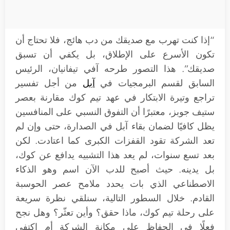
“إذا كنت تهرب مع صديقك من دب هائج، فلا تحتاج أن
تكون الأسرع على الإطلاق، بل يكفي أن تسبق
صديقك”. هذا التصور طرحه آفي تيفانيان، الرئيس
السابق لقسم البرمجيات في
آبل
من أجل تفسير
تراجع وتيرة الابتكار في عهد تيم كوك مقارنة بعصر
ستيف جوبز، معتبرًا أن التفوق النسبي على المنافسين
يظل كافيًا لضمان بقاء آبل في الصدارة، حتى وإن لم
تعد الشركة تقود القفزات الكبرى كما اعتادت. لكن
بعد تسع سنوات، لم يعد هذا التشبيه يدافع عن كوك،
بل يدينه. حيث أصبح للدب الآن اسم وهو الذكاء
الاصطناعي الذي بات يحدد ملامح عصر الحوسبة
القادم. خلال السطور التالية، سنلقي نظرة سريعة
على رحلة تيم كوك، ماذا حقق؟ وأين تعثّر؟ وهل نجح
فعلًا في الحفاظ على مكانة الشركة أم اكتفى