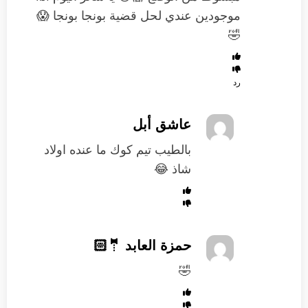
موجودين عندي لحل قضية بونجا بونجا 😱
🤣
رد
عاشق أبل
بالطيب تيم كوك ما عنده اولاد
شاذ 😂
حمزة العابد 🤵🏻
🤣