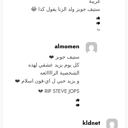
غريبة
ستيف جوبز ولد الزنا يقول كذا 😂
رد
almomen
ستيف جوبز ❤️
كل يوم يزيد عشقي لهذه
الشخصية الراااائعه
و يزيد حبي ل اي-فون اسلام ❤️
RIP STEVE JOPS 💔
kldnet