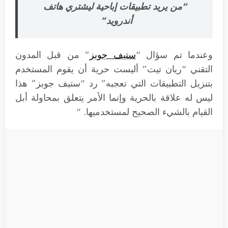
“من يريد تطبيقات إباحية ليشتري هاتف
أندرويد”
وعندما تم سؤال “
ستيف جوبز
” من قبل المدون
التقني “ريان تيت” أليست حرية أن يقوم المستخدم
بتنزيل التطبيقات التي تعجبه” رد “ستيف جوبز” هذا
ليس له علاقة بالحرية وإنما الأمر يتعلق بمحاولة أبل
القيام بالشيء الصحيح لمستخدميها. “