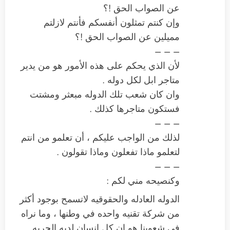
عن الصواب الحق !؟
وإن كنتم تمثلون أنفسكم فأنتم لازلتم
مميلين عن الصواب الحق !؟
– – –
لأن الذي يحكم على هذه الأمور هو من يدير
متاجر ابل لكل دوله .
وان كان شعب تلك الدوله مبعثر ومشتت
فستكون متاجرها كذلك .
– – –
لذلك من الواجب عليكم ، أن تعلمو من انتم
لتعلمو ماذا تفعلون وماذا تقولون .
– – –
وكنصيحه مني لكم :
الدوله العادله والحقوقيه لاتسمح بوجود أكثر
من شركة تقنيه واحده في وطنها ، وما نراه
في شعوبنا هو ان كل انسان لديه الحريه