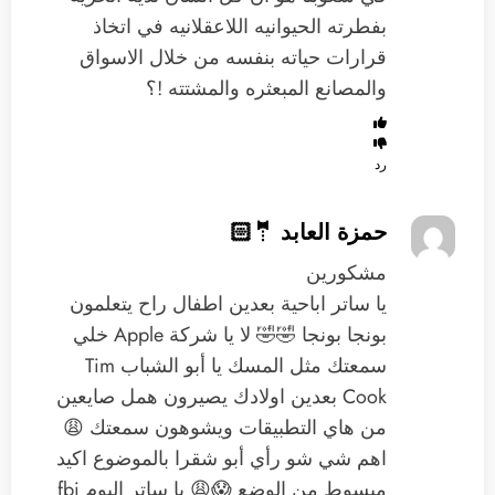
بفطرته الحيوانيه اللاعقلانيه في اتخاذ
قرارات حياته بنفسه من خلال الاسواق
والمصانع المبعثره والمشتته !؟
رد
حمزة العابد 🤵🏻
مشكورين
يا ساتر اباحية ‏بعدين اطفال راح يتعلمون
بونجا بونجا 🤣🤣 لا يا شركة Apple خلي
سمعتك مثل المسك يا أبو الشباب Tim
Cook بعدين اولادك يصيرون همل صايعين
من هاي التطبيقات ويشوهون سمعتك 😩
اهم شي شو رأي أبو شقرا بالموضوع اكيد
مبسوط من الوضع 😱😩 يا ساتر اليوم fbi