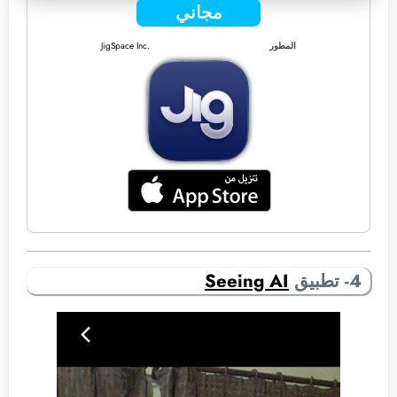
مجاني
المطور
JigSpace Inc.
4- تطبيق
Seeing AI