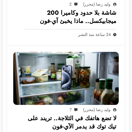
وليد رضا (محرر)
2
شاشة بلا حدود وكاميرا 200
ميجابيكسل.. ماذا يخبئ آي-فون
2028؟
24 ساعة منذ النشر
وليد رضا (محرر)
7
لا تضع هاتفك في الثلاجة.. تريند على
تيك توك قد يدمر الآي-فون