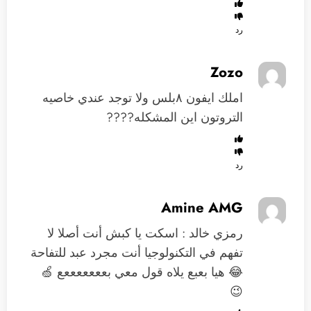
رد
Zozo
املك ايفون ٨بلس ولا توجد عندي خاصيه
التروتون اين المشكله????
رد
Amine AMG
رمزي خالد : اسكت يا كبش أنت أصلا لا
تفهم في التكنولوجيا أنت مجرد عبد للتفاحة
😂 هيا بعبع يلاه قول معي بعععععععع 🍏
😉